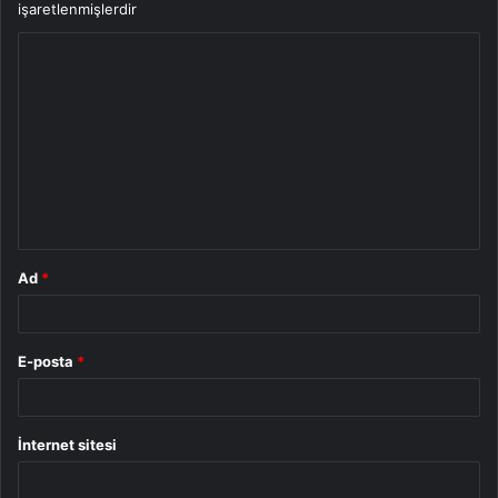
işaretlenmişlerdir
Y
o
r
u
m
*
Ad
*
E-posta
*
İnternet sitesi