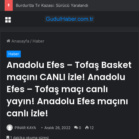
Burdur’da Tır Kazası: Sürücü Yaralandı
Menü
Anasayfa
/
Haber
Haber
Anadolu Efes – Tofaş Basket
maçını CANLI izle! Anadolu
Efes – Tofaş maçı canlı
yayın! Anadolu Efes maçını
canlı izle!
PINAR KAYA
Aralık 26, 2022
0
12
1 dakika okuma süresi