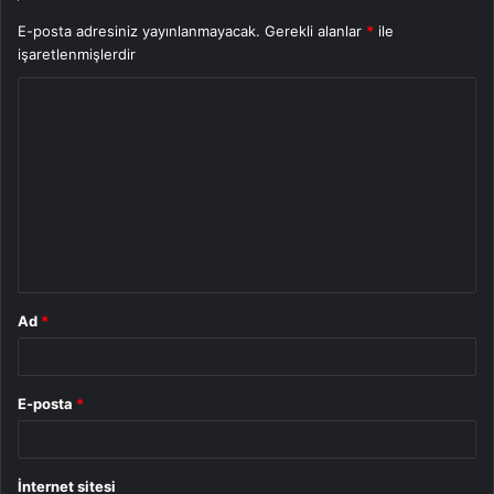
E-posta adresiniz yayınlanmayacak.
Gerekli alanlar
*
ile
işaretlenmişlerdir
Y
o
r
u
m
*
Ad
*
E-posta
*
İnternet sitesi