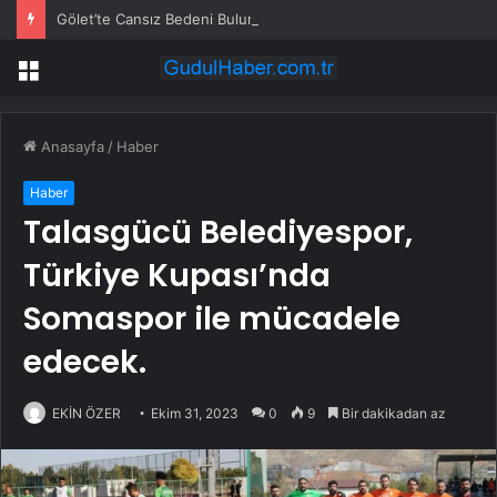
Gölet’te Cansız Bedeni Bulunan Kadın
Menü
Anasayfa
/
Haber
Haber
Talasgücü Belediyespor,
Türkiye Kupası’nda
Somaspor ile mücadele
edecek.
EKİN ÖZER
Ekim 31, 2023
0
9
Bir dakikadan az