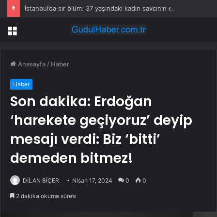
İstanbul’da sır ölüm: 37 yaşındaki kadın savcının evinde ölü bulundu!
Menü
Anasayfa
/
Haber
Haber
Son dakika: Erdoğan
‘harekete geçiyoruz’ deyip
mesajı verdi: Biz ‘bitti’
demeden bitmez!
DİLAN BİÇER
Nisan 17, 2024
0
0
2 dakika okuma süresi