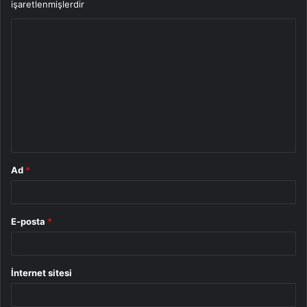
işaretlenmişlerdir
Y
o
r
u
m
*
Ad
*
E-posta
*
İnternet sitesi