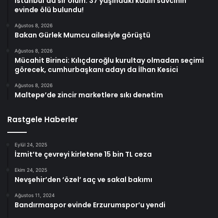
İstanbul’da sır ölüm: 37 yaşındaki kadın savcının
evinde ölü bulundu!
Ağustos 8, 2026
Bakan Gürlek Mumcu ailesiyle görüştü
Ağustos 8, 2026
Mücahit Birinci: Kılıçdaroğlu kurultay olmadan seçimi
görecek, cumhurbaşkanı adayı da İlhan Kesici
Ağustos 8, 2026
Maltepe’de zincir marketlere sıkı denetim
Rastgele Haberler
Eylül 24, 2025
İzmit’te çevreyi kirletene 15 bin TL ceza
Ekim 24, 2025
Nevşehir’den ‘özel’ saç ve sakal bakımı
Ağustos 11, 2024
Bandırmaspor evinde Erzurumspor’u yendi