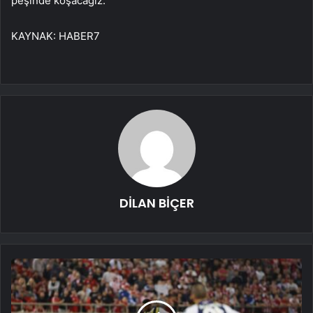
peşinde koşacağız.
KAYNAK:
HABER7
DİLAN BİÇER