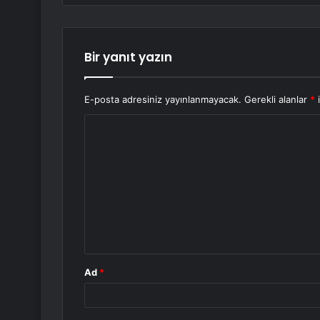
Bir yanıt yazın
E-posta adresiniz yayınlanmayacak.
Gerekli alanlar
*
i
Y
o
r
u
m
*
Ad
*