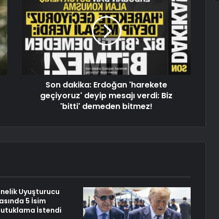
Son dakika: Erdoğan 'harekete
geçiyoruz' deyip mesajı verdi: Biz
'bitti' demeden bitmez!
önelik Uyuşturucu
sında 5 İsim
utuklama İstendi