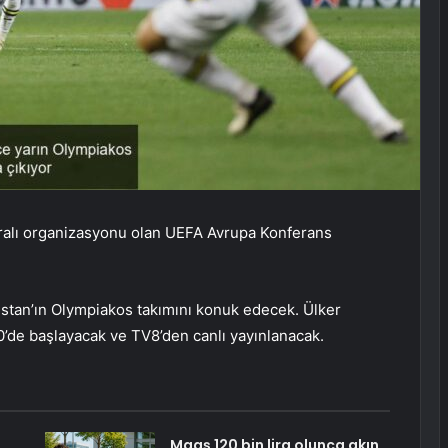
ralı organizasyonu olan UEFA Avrupa Konferans
stan’ın Olympiakos takımını konuk edecek. Ülker
’de başlayacak ve TV8’den canlı yayınlanacak.
Maaş 120 bin lira olunca akın