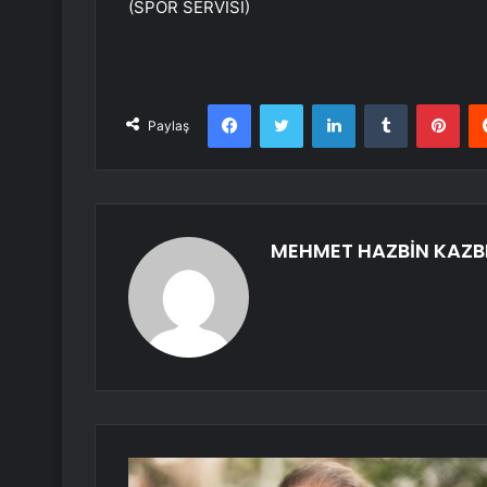
(SPOR SERVİSİ)
Facebook
Twitter
LinkedIn
Tumblr
Pint
Paylaş
MEHMET HAZBİN KAZB