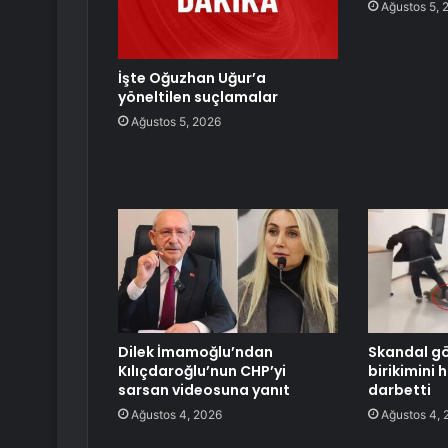
Ağustos 5, 
İşte Oğuzhan Uğur’a
yöneltilen suçlamalar
Ağustos 5, 2026
Dilek İmamoğlu’ndan
Skandal g
Kılıçdaroğlu’nun CHP’yi
birikimini 
sarsan videosuna yanıt
darbetti
Ağustos 4, 2026
Ağustos 4, 