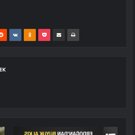
erest
Reddit
VKontakte
Odnoklassniki
Pocket
E-Posta ile paylaş
Yazdır
EK