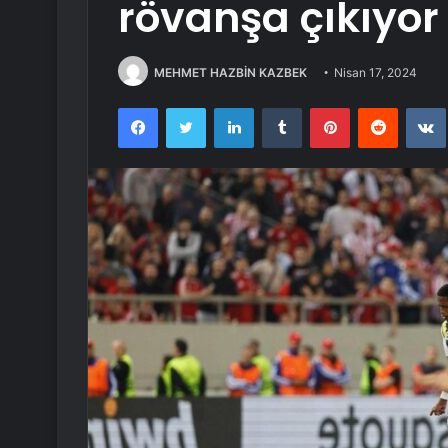
rövanşa çıkıyor
MEHMET HAZBİN KAZBEK
Nisan 17, 2024
Facebook
Twitter
LinkedIn
Tumblr
Pinterest
Reddit