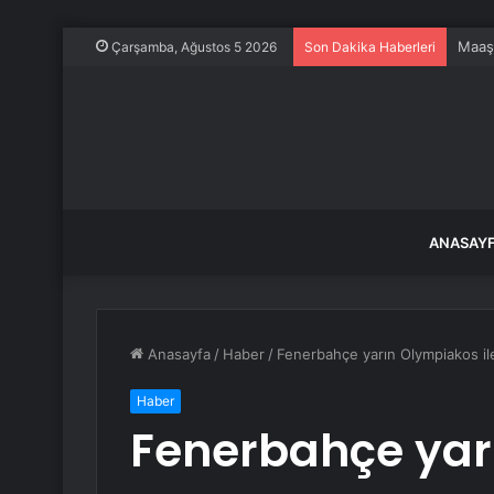
Maaş 
Çarşamba, Ağustos 5 2026
Son Dakika Haberleri
ANASAY
Anasayfa
/
Haber
/
Fenerbahçe yarın Olympiakos ile
Haber
Fenerbahçe yar