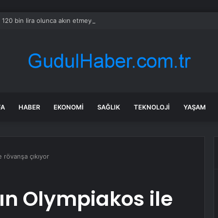
120 bin lira olunca akın etmeye başladılar
FA
HABER
EKONOMI
SAĞLIK
TEKNOLOJI
YAŞAM
 rövanşa çıkıyor
ın Olympiakos ile