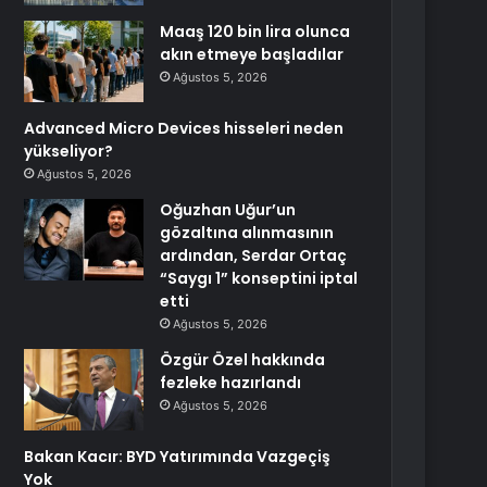
Maaş 120 bin lira olunca
akın etmeye başladılar
Ağustos 5, 2026
Advanced Micro Devices hisseleri neden
yükseliyor?
Ağustos 5, 2026
Oğuzhan Uğur’un
gözaltına alınmasının
ardından, Serdar Ortaç
“Saygı 1” konseptini iptal
etti
Ağustos 5, 2026
Özgür Özel hakkında
fezleke hazırlandı
Ağustos 5, 2026
Bakan Kacır: BYD Yatırımında Vazgeçiş
Yok