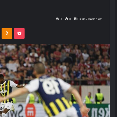
0
0
Bir dakikadan az
VKontakte
Odnoklassniki
Pocket