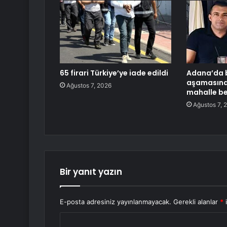
65 firari Türkiye’ye iade edildi
Adana’da
aşamasında
Ağustos 7, 2026
mahalle be
Ağustos 7, 
Bir yanıt yazın
E-posta adresiniz yayınlanmayacak.
Gerekli alanlar
*
i
Y