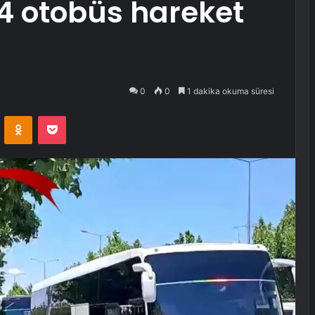
4 otobüs hareket
0
0
1 dakika okuma süresi
VKontakte
Odnoklassniki
Pocket