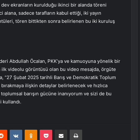
 dev ekranların kurulduğu ikinci bir alanda töreni
i alana, sadece tarafların kabul ettiği, iki yayın
üleri, tören bittikten sonra belirlenen bu iki kuruluş
ideri Abdullah Öcalan, PKK’ya ve kamuoyuna yönelik bir
 ilk videolu görüntüsü olan bu video mesajda, örgüte
da, “27 Şubat 2025 tarihli Barış ve Demokratik Toplum
ırakmaya ilişkin detaylar belirlenecek ve hızlıca
ve toplumsal barışın gücüne inanıyorum ve sizi de bu
 kullandı.
erest
Reddit
VKontakte
Odnoklassniki
Pocket
E-Posta ile paylaş
Yazdır