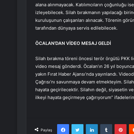
alana alınmayacak. Katılımcıların çoğunluğu ise
izleyebilecek. Silah bırakmanın yapılacağı birinc
kuruluşunun çalışanları alınacak. Törenin görünt
tarafından dünyaya servis edilebilecek.
ÖCALAN’DAN VİDEO MESAJ GELDİ
Silah bırakma töreni öncesi terör örgütü PKK l
video mesaj gönderdi. Öcalan’ın 26 yıl boyunca
yakın Fırat Haber Ajansı’nda yayınlandı. Video
Çağrısı’nı savunmaya devam etmekteyim. Silah b
hayata geçirilecektir. Silahın değil, siyasetin 
ilkeyi hayata geçirmeye çağırıyorum” ifadelerini
Facebook
Twitter
LinkedIn
Tumblr
Pint
Paylaş