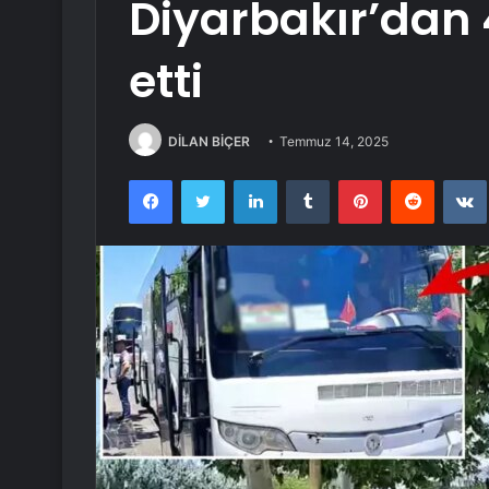
Diyarbakır’dan 
etti
DİLAN BİÇER
Temmuz 14, 2025
Facebook
Twitter
LinkedIn
Tumblr
Pinterest
Reddit