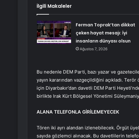
İlgili Makaleler
Ferman Toprak’tan dikkat
çeken hayat mesajı: İyi
insanların dünyası olsun
Ağustos 7, 2026
Bu nedenle DEM Parti, bazı yazar ve gazeteciler
yayın kararından vazgeçildiğini açıkladı. Terö
için Diyarbakır’dan davetli DEM Parti Heyeti’nde
birlikte Irak Kürt Bölgesel Yönetimi Süleymaniy
ALANA TELEFONLA GİRİLEMEYECEK
Tören iki ayrı alandan izlenebilecek. Örgüt üyel
sayıda gözlemci alınacak. Bu davetlilerin telef