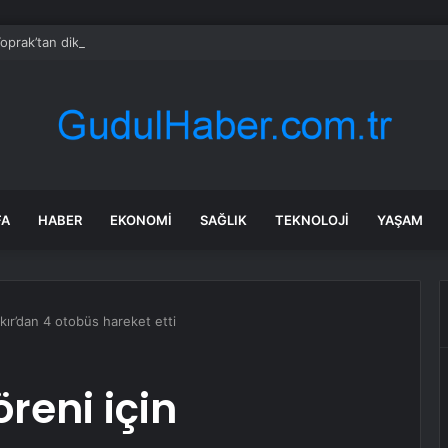
prak’tan dikkat çeken hayat mesajı: İyi insanların dünyası olsun
FA
HABER
EKONOMI
SAĞLIK
TEKNOLOJI
YAŞAM
akır’dan 4 otobüs hareket etti
reni için