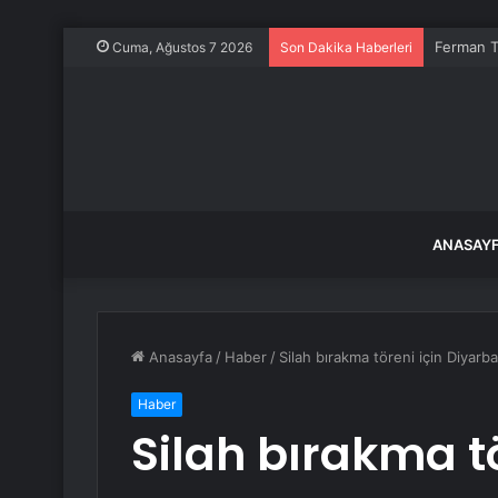
Ferman To
Cuma, Ağustos 7 2026
Son Dakika Haberleri
ANASAY
Anasayfa
/
Haber
/
Silah bırakma töreni için Diyarb
Haber
Silah bırakma tö