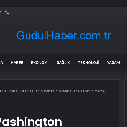
bul’da sır ölüm: 37 yaşındaki kadın savcının evinde ölü bulundu!
FA
HABER
EKONOMI
SAĞLIK
TEKNOLOJI
YAŞAM
isi Rona Sural: ABD’nin İran’ın nükleer silaha sahip olmama
Washington