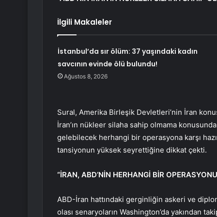
İlgili Makaleler
İstanbul’da sır ölüm: 37 yaşındaki kadın
savcının evinde ölü bulundu!
Ağustos 8, 2026
Sural, Amerika Birleşik Devletleri’nin İran konu
İran’ın nükleer silaha sahip olmama konusunda çi
gelebilecek herhangi bir operasyona karşı hazı
tansiyonun yüksek seyrettiğine dikkat çekti.
“İRAN, ABD’NİN HERHANGİ BİR OPERASYON
ABD-İran hattındaki gerginliğin askeri ve diplom
olası senaryoların Washington’da yakından takip 