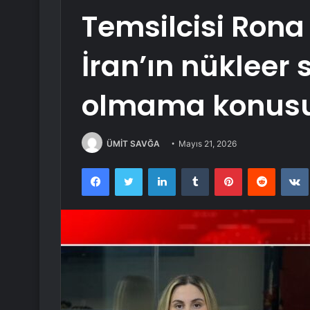
Temsilcisi Rona
İran’ın nükleer 
olmama konusun
ÜMİT SAVĞA
Mayıs 21, 2026
Facebook
Twitter
LinkedIn
Tumblr
Pinterest
Reddit