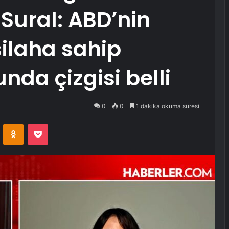
 Sural: ABD’nin
silaha sahip
da çizgisi belli
0
0
1 dakika okuma süresi
VKontakte
Odnoklassniki
Pocket