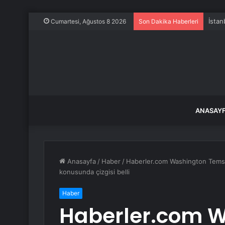
İstan
Cumartesi, Ağustos 8 2026
Son Dakika Haberleri
ANASAY
Anasayfa
/
Haber
/
Haberler.com Washington Temsilc
konusunda çizgisi belli
Haber
Haberler.com 