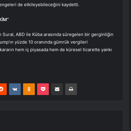
engeleri de etkileyebileceğini kaydetti.
KİM”
Sural, ABD ile Küba arasında süregelen bir gerginliğin
ump’ın yüzde 10 oranında gümrük vergileri
u kararın hem iç piyasada hem de küresel ticarette yankı
erest
Reddit
VKontakte
Odnoklassniki
Pocket
E-Posta ile paylaş
Yazdır