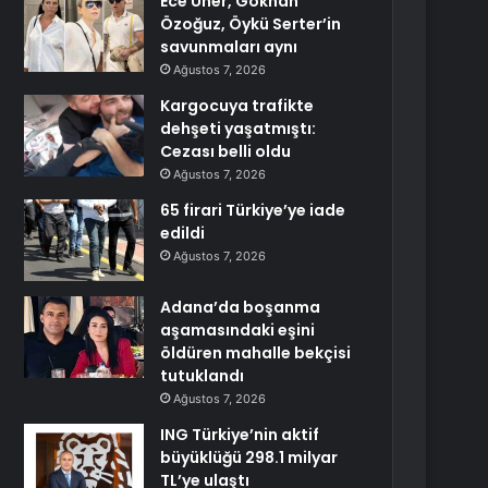
Ece Üner, Gökhan
Özoğuz, Öykü Serter’in
savunmaları aynı
Ağustos 7, 2026
Kargocuya trafikte
dehşeti yaşatmıştı:
Cezası belli oldu
Ağustos 7, 2026
65 firari Türkiye’ye iade
edildi
Ağustos 7, 2026
Adana’da boşanma
aşamasındaki eşini
öldüren mahalle bekçisi
tutuklandı
Ağustos 7, 2026
ING Türkiye’nin aktif
büyüklüğü 298.1 milyar
TL’ye ulaştı