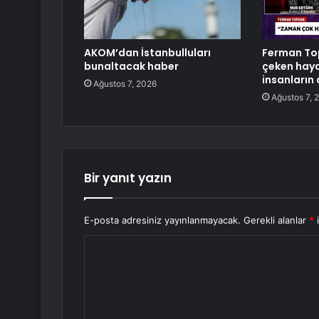
AKOM’dan İstanbulluları
Ferman Top
bunaltacak haber
çeken hayat
insanların
Ağustos 7, 2026
Ağustos 7, 
Bir yanıt yazın
E-posta adresiniz yayınlanmayacak.
Gerekli alanlar
*
i
Y
o
r
u