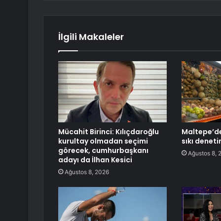
İlgili Makaleler
Mücahit Birinci: Kılıçdaroğlu
Maltepe’de
kurultay olmadan seçimi
sıkı denet
görecek, cumhurbaşkanı
Ağustos 8, 
adayı da İlhan Kesici
Ağustos 8, 2026