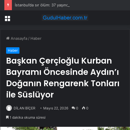
İstanbul’da sır ölüm: 37 yaşındaki kadın savcının evinde ölü bulundu!
Menü
Anasayfa
/
Haber
Haber
Başkan Çerçioğlu Kurban
Bayramı Öncesinde Aydın’ı
Doğanın Rengarenk Tonları
ile Süslüyor
DİLAN BİÇER
Mayıs 22, 2026
0
0
1 dakika okuma süresi