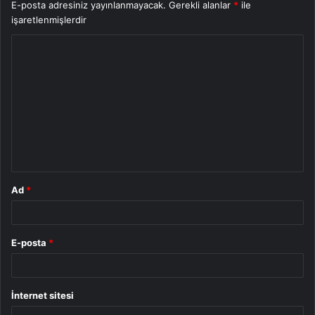
E-posta adresiniz yayınlanmayacak.
Gerekli alanlar
*
ile
işaretlenmişlerdir
Y
o
r
u
m
*
Ad
*
E-posta
*
İnternet sitesi