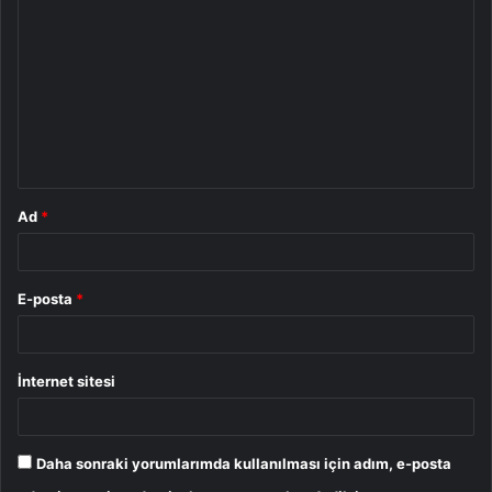
o
r
u
m
*
Ad
*
E-posta
*
İnternet sitesi
Daha sonraki yorumlarımda kullanılması için adım, e-posta