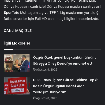
maçları canlı izlemenin linkini arıyor. Lig, Konferans Ligi.
Dünya Kupasını canlı izle! Dünya Kupası maçları canlı yayın!
Spor
Toto Muhteşem Lig ve TFF 1. Lig maçlarının yer aldığı
futbolseverler için Full HD canlı maç bilgileri haberimizde.
CANLI MAÇ İZLE
İlgili Makaleler
Özgür Özel, genel başkanlık mührünü
Süreyya Öneş Derici’ye emanet etti
Ağustos 9, 2026
DİSK Basın-İş’ten Gürsel Tekin’e Tepki:
Basın Özgürlüğünü Hedef Alan
Yaklaşımı Kınıyoruz
Ağustos 8, 2026