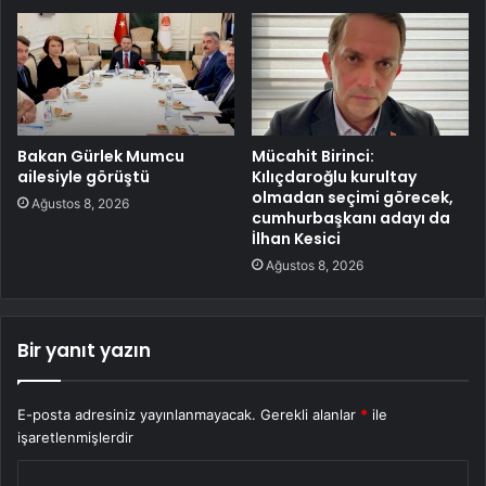
Bakan Gürlek Mumcu
Mücahit Birinci:
ailesiyle görüştü
Kılıçdaroğlu kurultay
olmadan seçimi görecek,
Ağustos 8, 2026
cumhurbaşkanı adayı da
İlhan Kesici
Ağustos 8, 2026
Bir yanıt yazın
E-posta adresiniz yayınlanmayacak.
Gerekli alanlar
*
ile
işaretlenmişlerdir
Y