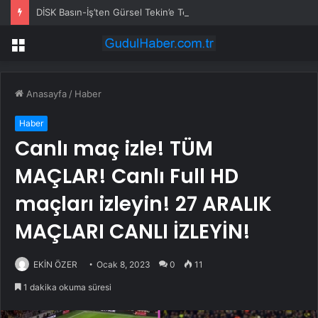
DİSK Basın-İş’ten Gürsel Tekin’e Tepki: Basın Özgürlüğünü Hedef Alan Yaklaşımı Kınıyoruz
Menü
Anasayfa
/
Haber
Haber
Canlı maç izle! TÜM
MAÇLAR! Canlı Full HD
maçları izleyin! 27 ARALIK
MAÇLARI CANLI İZLEYİN!
EKİN ÖZER
Ocak 8, 2023
0
11
1 dakika okuma süresi