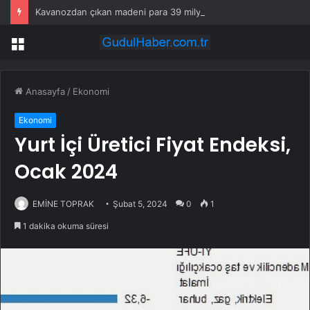
Kavanozdan çıkan madeni para 39 milyon lira kazandırdı
Menü
Anasayfa
/
Ekonomi
Ekonomi
Yurt İçi Üretici Fiyat Endeksi,
Ocak 2024
EMİNE TOPRAK
Şubat 5, 2024
0
1
1 dakika okuma süresi