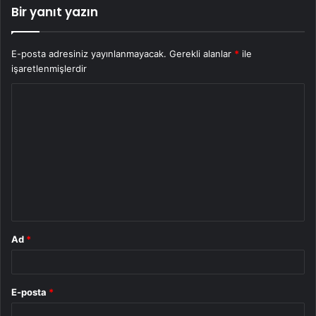
Bir yanıt yazın
E-posta adresiniz yayınlanmayacak.
Gerekli alanlar
*
ile
işaretlenmişlerdir
Y
o
r
u
m
*
Ad
*
E-posta
*