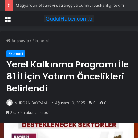
Magyar’dan efsanevi satranççıya cumhurbaşkanlığı teklifi
Menü
Anasayfa
/
Ekonomi
Ekonomi
Yerel Kalkınma Programı İle
81 İl İçin Yatırım Öncelikleri
Belirlendi
NURCAN BAYRAM
Ağustos 10, 2025
0
0
2 dakika okuma süresi