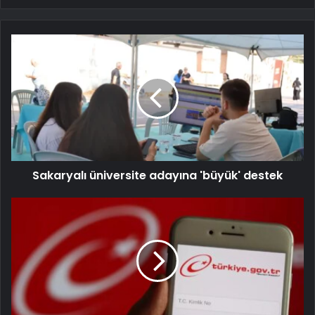
Sakaryalı üniversite adayına 'büyük' destek