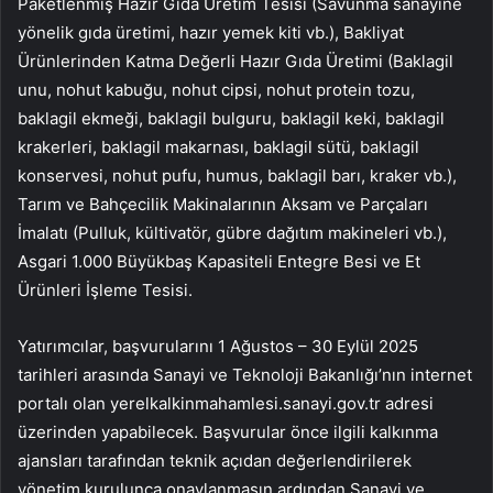
Paketlenmiş Hazır Gıda Üretim Tesisi (Savunma sanayine
yönelik gıda üretimi, hazır yemek kiti vb.), Bakliyat
Ürünlerinden Katma Değerli Hazır Gıda Üretimi (Baklagil
unu, nohut kabuğu, nohut cipsi, nohut protein tozu,
baklagil ekmeği, baklagil bulguru, baklagil keki, baklagil
krakerleri, baklagil makarnası, baklagil sütü, baklagil
konservesi, nohut pufu, humus, baklagil barı, kraker vb.),
Tarım ve Bahçecilik Makinalarının Aksam ve Parçaları
İmalatı (Pulluk, kültivatör, gübre dağıtım makineleri vb.),
Asgari 1.000 Büyükbaş Kapasiteli Entegre Besi ve Et
Ürünleri İşleme Tesisi.
Yatırımcılar, başvurularını 1 Ağustos – 30 Eylül 2025
tarihleri arasında Sanayi ve Teknoloji Bakanlığı’nın internet
portalı olan yerelkalkinmahamlesi.sanayi.gov.tr adresi
üzerinden yapabilecek. Başvurular önce ilgili kalkınma
ajansları tarafından teknik açıdan değerlendirilerek
yönetim kurulunca onaylanmasın ardından Sanayi ve