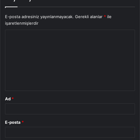
E-posta adresiniz yayınlanmayacak.
Gerekli alanlar
*
ile
işaretlenmişlerdir
Y
o
r
u
m
*
Ad
*
E-posta
*