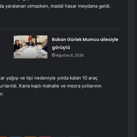
a da yaralanan olmazken, maddi hasar meydana geldi.
Bakan Gürlek Mumcu ailesiyle
görüştü
Ağustos 8, 2026
ar yağışı ve tipi nedeniyle yolda kalan 10 araç
rtarıldı. Karla kaplı mahalle ve mezra yollarının
r.
erest
Reddit
VKontakte
Odnoklassniki
Pocket
E-Posta ile paylaş
Yazdır