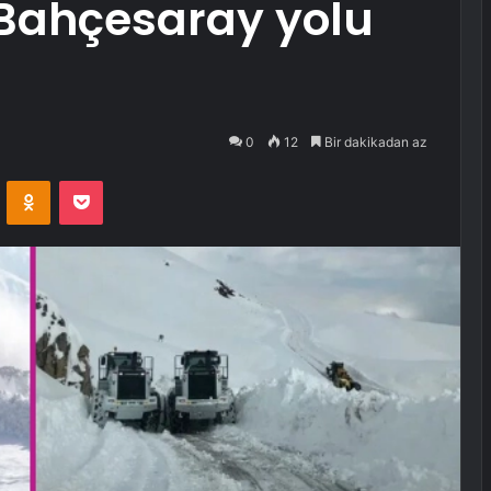
Bahçesaray yolu
0
12
Bir dakikadan az
VKontakte
Odnoklassniki
Pocket