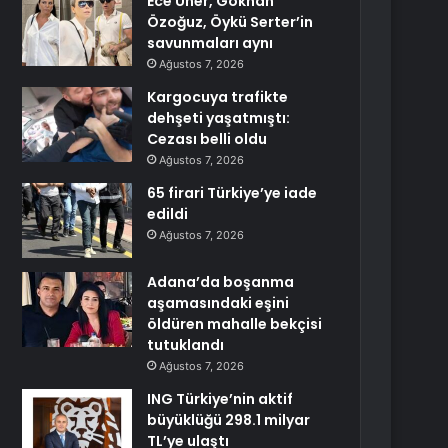
Ece Üner, Gökhan
Özoğuz, Öykü Serter’in
savunmaları aynı
Ağustos 7, 2026
Kargocuya trafikte
dehşeti yaşatmıştı:
Cezası belli oldu
Ağustos 7, 2026
65 firari Türkiye’ye iade
edildi
Ağustos 7, 2026
Adana’da boşanma
aşamasındaki eşini
öldüren mahalle bekçisi
tutuklandı
Ağustos 7, 2026
ING Türkiye’nin aktif
büyüklüğü 298.1 milyar
TL’ye ulaştı