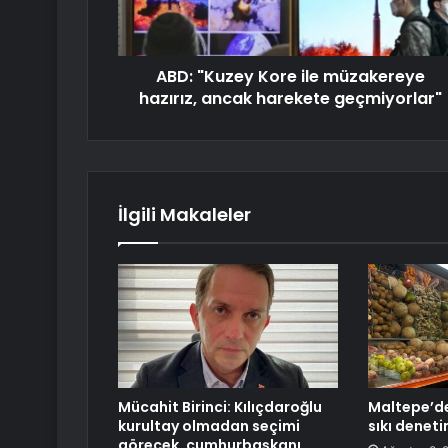
ABD: "Kuzey Kore ile müzakereye
hazırız, ancak harekete geçmiyorlar"
İlgili Makaleler
Mücahit Birinci: Kılıçdaroğlu
Maltepe’de
kurultay olmadan seçimi
sıkı denet
görecek, cumhurbaşkanı