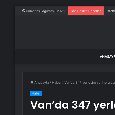
İstan
Cumartesi, Ağustos 8 2026
Son Dakika Haberleri
ANASAY
Anasayfa
/
Haber
/
Van’da 347 yerleşim yerine ulaş
Haber
Van’da 347 yerl