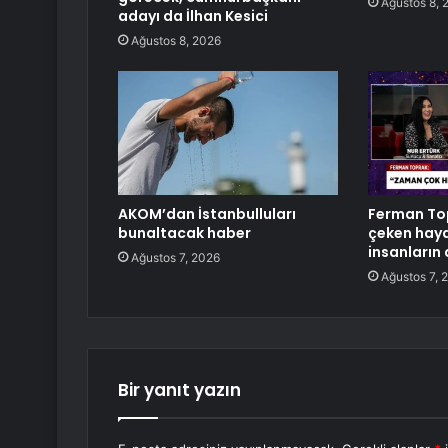
Ağustos 8, 
adayı da İlhan Kesici
Ağustos 8, 2026
AKOM’dan İstanbulluları
Ferman Top
bunaltacak haber
çeken hayat
insanların
Ağustos 7, 2026
Ağustos 7, 
Bir yanıt yazın