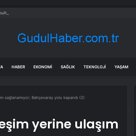
bul’da sır ölüm: 37 yaşındaki kadın savcının evinde ölü bulundu!
FA
HABER
EKONOMI
SAĞLIK
TEKNOLOJI
YAŞAM
ım sağlanamıyor; Bahçesaray yolu kapandı (2)
eşim yerine ulaşım