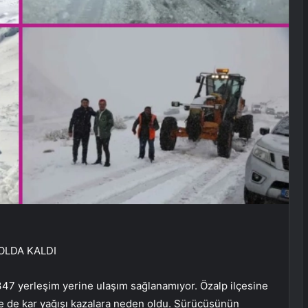
YOLDA KALDI
347 yerleşim yerine ulaşım sağlanamıyor. Özalp ilçesine
e de kar yağışı kazalara neden oldu. Sürücüsünün