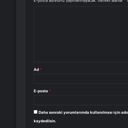
E-posta adresiniz yayınlanmayacak.
Gerekli alanlar
*
i
Y
o
r
u
m
*
Ad
*
E-posta
*
Daha sonraki yorumlarımda kullanılması için adı
kaydedilsin.