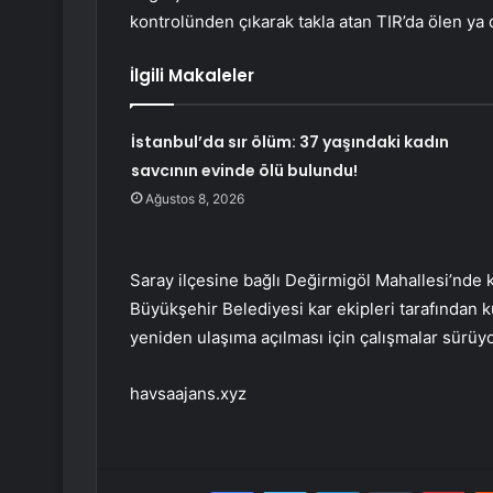
kontrolünden çıkarak takla atan TIR’da ölen y
İlgili Makaleler
İstanbul’da sır ölüm: 37 yaşındaki kadın
savcının evinde ölü bulundu!
Ağustos 8, 2026
Saray ilçesine bağlı Değirmigöl Mahallesi’nde k
Büyükşehir Belediyesi kar ekipleri tarafından ku
yeniden ulaşıma açılması için çalışmalar sürüyo
havsaajans.xyz
Facebook
Twitter
LinkedIn
Tumblr
Pint