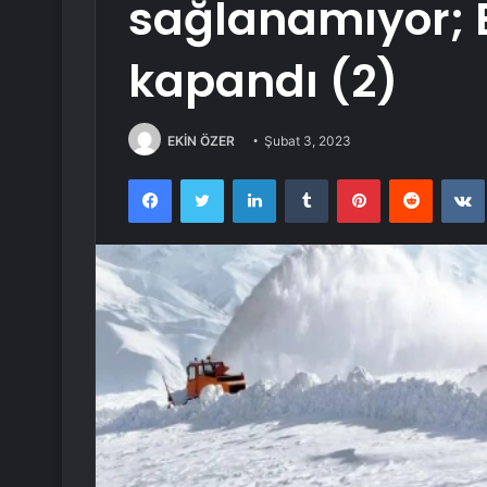
sağlanamıyor; 
kapandı (2)
EKİN ÖZER
Şubat 3, 2023
Facebook
Twitter
LinkedIn
Tumblr
Pinterest
Reddit