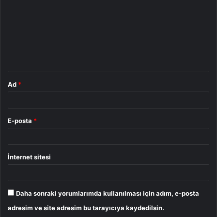
r
u
m
*
Ad
*
E-posta
*
İnternet sitesi
Daha sonraki yorumlarımda kullanılması için adım, e-posta
adresim ve site adresim bu tarayıcıya kaydedilsin.