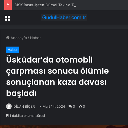
DİSK Basın-İş’ten Gürsel Tekin’e Tepki: Basın Özgürlüğünü Hedef Alan Yaklaşımı Kınıyoruz
Menü
Anasayfa
/
Haber
Haber
Üsküdar’da otomobil
çarpması sonucu ölümle
sonuçlanan kaza davası
başladı
DİLAN BİÇER
Mart 14, 2024
0
0
1 dakika okuma süresi