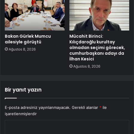
Bakan Gürlek Mumcu
Mücahit Birinci:
ailesiyle görüştü
Kılıçdaroğlu kurultay
olmadan seçimi görecek,
Ağustos 8, 2026
cumhurbaşkanı adayı da
İlhan Kesici
Ağustos 8, 2026
Bir yanıt yazın
E-posta adresiniz yayınlanmayacak.
Gerekli alanlar
*
ile
işaretlenmişlerdir
Y
o