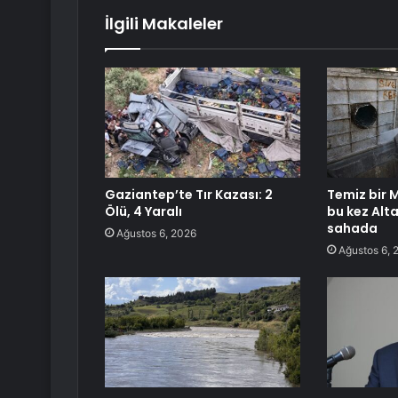
İlgili Makaleler
Gaziantep’te Tır Kazası: 2
Temiz bir M
Ölü, 4 Yaralı
bu kez Al
sahada
Ağustos 6, 2026
Ağustos 6, 