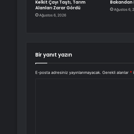
Kelkit Çayı Taştı, Tarım
Bakandan i
Alanları Zarar Gördü
Ağustos 6, 
Ağustos 6, 2026
Bir yanıt yazın
E-posta adresiniz yayınlanmayacak.
Gerekli alanlar
*
i
Y
o
r
u
m
*