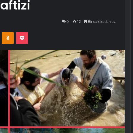
aftizi
0
12
Bir dakikadan az
VKontakte
Odnoklassniki
Pocket