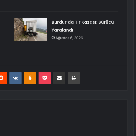
Burdur’da Tır Kazası: Sürücü
Yaralandı
Ağustos 6, 2026
erest
Reddit
VKontakte
Odnoklassniki
Pocket
E-Posta ile paylaş
Yazdır