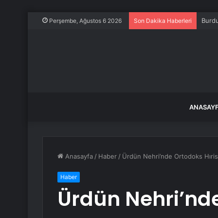
Burdu
Perşembe, Ağustos 6 2026
Son Dakika Haberleri
ANASAY
Anasayfa
/
Haber
/
Ürdün Nehri’nde Ortodoks Hıristi
Haber
Ürdün Nehri’nd