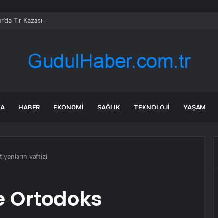
r’da Tır Kazası: Sürücü Yaralandı
FA
HABER
EKONOMI
SAĞLIK
TEKNOLOJI
YAŞAM
yanların vaftizi
e Ortodoks