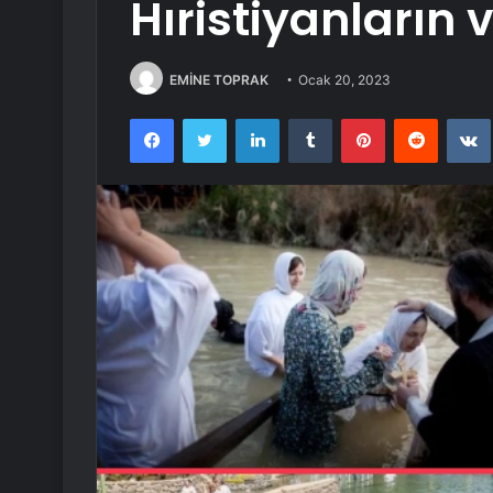
Hıristiyanların v
EMİNE TOPRAK
Ocak 20, 2023
Facebook
Twitter
LinkedIn
Tumblr
Pinterest
Reddit