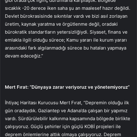
gibi orada çok ilginç durumlarla karşılaştık. Bölgede
sıcaklık -20 derece iken saha şu an maalesef hazır değildi.
Devlet bürokrasisinde sıkıntılar vardı ve bizi asıl zorlayan
üretim, kaynak yaratma ve örgütlenme değil, oradaki
bürokratik standartların yetersizliğiydi. Siyaset, finans ve
emlakla ilgili olduğu sürece; Kamu yararı ile kurum yararı
arasındaki fark algılanmadığı sürece bu hataları yapmaya
devam edeceğiz.”
Mert Fırat: “Dünyaya zarar veriyoruz ve yönetemiyoruz”
İhtiyaç Haritası Kurucusu Mert Fırat, “Depremin olduğu ilk
gün oradaydık. Gaziantep ve Adana’da çalışan bir yapımız
vardı. Sürdürülebilir kalkınma kapsamında bölgede birlikte
çalışıyoruz. Güçlü şehirler için güçlü KOBİ projeleri ile
deprem önlemlerine altlık olmaya çalışıyoruz. Deprem