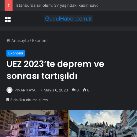
İstanbul’da sır ölüm: 37 yaşındaki kadın savcının evinde ölü bulundu!
Menü
Anasayfa
/
Ekonomi
Ekonomi
UEZ 2023’te deprem ve
sonrası tartışıldı
PINAR KAYA
Mayıs 6, 2023
0
8
3 dakika okuma süresi