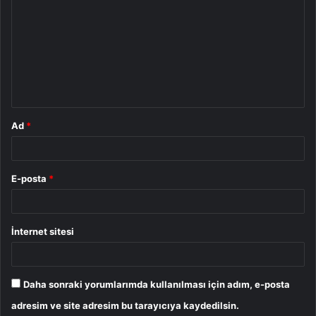
o
r
u
m
*
Ad
*
E-posta
*
İnternet sitesi
Daha sonraki yorumlarımda kullanılması için adım, e-posta
adresim ve site adresim bu tarayıcıya kaydedilsin.