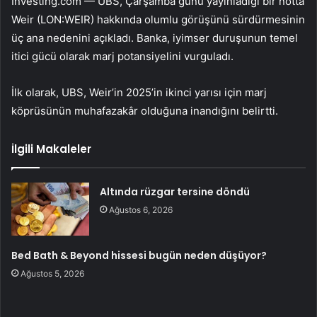
Investing.com — UBS, Çarşamba günü yayınladığı bir notta
Weir (LON:
WEIR
) hakkında olumlu görüşünü sürdürmesinin
üç ana nedenini açıkladı. Banka, iyimser duruşunun temel
itici gücü olarak marj potansiyelini vurguladı.
İlk olarak, UBS, Weir’in 2025’in ikinci yarısı için marj
köprüsünün muhafazakâr olduğuna inandığını belirtti.
İlgili Makaleler
Altında rüzgar tersine döndü
Ağustos 6, 2026
Bed Bath & Beyond hissesi bugün neden düşüyor?
Ağustos 5, 2026