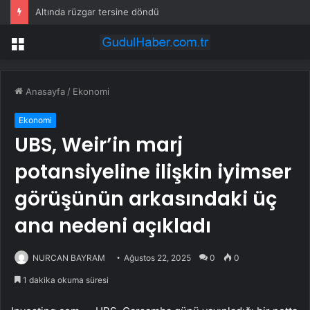
Altında rüzgar tersine döndü
Menü
Anasayfa
/
Ekonomi
Ekonomi
UBS, Weir’in marj
potansiyeline ilişkin iyimser
görüşünün arkasındaki üç
ana nedeni açıkladı
NURCAN BAYRAM
Ağustos 22, 2025
0
0
1 dakika okuma süresi