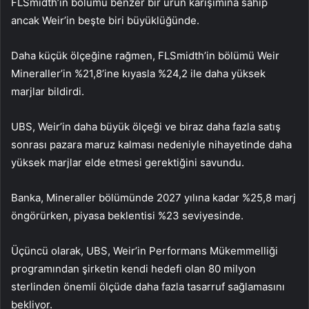
FLSmidth’in bölümü benzer bir ürün karışımına sahip
ancak Weir’in beşte biri büyüklüğünde.
Daha küçük ölçeğine rağmen, FLSmidth’in bölümü Weir
Mineraller’in %21,8’ine kıyasla %24,2 ile daha yüksek
marjlar bildirdi.
UBS, Weir’in daha büyük ölçeği ve biraz daha fazla satış
sonrası pazara maruz kalması nedeniyle nihayetinde daha
yüksek marjlar elde etmesi gerektiğini savundu.
Banka, Mineraller bölümünde 2027 yılına kadar %25,8 marj
öngörürken, piyasa beklentisi %23 seviyesinde.
Üçüncü olarak, UBS, Weir’in Performans Mükemmelliği
programından şirketin kendi hedefi olan 80 milyon
sterlinden önemli ölçüde daha fazla tasarruf sağlamasını
bekliyor.