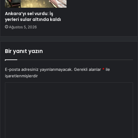
Ankara’yı sel vurdu: İş
yerleri sular altında kaldı
Ağustos 5, 2026
Bir yanıt yazın
E-posta adresiniz yayınlanmayacak.
Gerekli alanlar
*
ile
işaretlenmişlerdir
Y
o
r
u
m
*