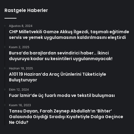
Rastgele Haberler
Ağustos 8, 2024
CHP Milletvekili Gamze Akkuş İlgezdi, taşımalı eğitimde
servis ve yemek uygulamasının kaldırılmasını eleştirdi
Kasım 2, 2025
Bursa’da barajlardan sevindirici haber… İkinci
duyuruya kadar su kesintileri uygulanmayacak!
Haziran 18, 2025
A101 19 Haziran’da Araç Ürünlerini Tüketiciyle
Buluşturuyor
Ekim 12, 2024
Fuar İzmir’de üç fuarlı moda ve tekstil buluşması
Kasım 16, 2023
Tansu Dayan, Farah Zeynep Abdullah’ın ‘Bihter’
Galasında Giydiği Sıradışı Kıyafetiyle Dalga Geçince
Ne Oldu?