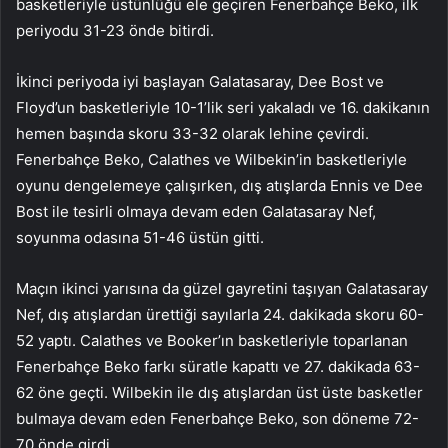
basketleriyle üstünlüğü ele geçiren Fenerbahçe Beko, ilk
periyodu 31-23 önde bitirdi.
İkinci periyoda iyi başlayan Galatasaray, Dee Bost ve
Floyd’un basketleriyle 10-1’lik seri yakaladı ve 16. dakikanın
hemen başında skoru 33-32 olarak lehine çevirdi.
Fenerbahçe Beko, Calathes ve Wilbekin’in basketleriyle
oyunu dengelemeye çalışırken, dış atışlarda Ennis ve Dee
Bost ile tesirli olmaya devam eden Galatasaray Nef,
soyunma odasına 51-46 üstün gitti.
Maçın ikinci yarısına da güzel gayretini taşıyan Galatasaray
Nef, dış atışlardan ürettiği sayılarla 24. dakikada skoru 60-
52 yaptı. Calathes ve Booker’ın basketleriyle toparlanan
Fenerbahçe Beko farkı süratle kapattı ve 27. dakikada 63-
62 öne geçti. Wilbekin ile dış atışlardan üst üste basketler
bulmaya devam eden Fenerbahçe Beko, son döneme 72-
70 önde girdi.