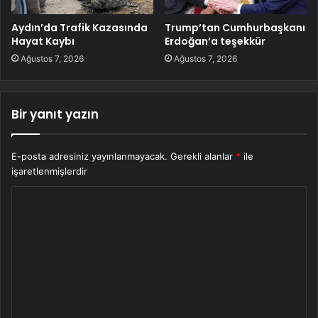
Aydın’da Trafik Kazasında
Trump’tan Cumhurbaşkanı
Hayat Kaybı
Erdoğan’a teşekkür
Ağustos 7, 2026
Ağustos 7, 2026
Bir yanıt yazın
E-posta adresiniz yayınlanmayacak.
Gerekli alanlar
*
ile
işaretlenmişlerdir
Y
o
r
u
m
*