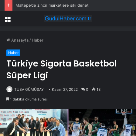
Maltepe’de zincir marketlere sıkı denetim
Menü
Anasayfa
/
Haber
Haber
Türkiye Sigorta Basketbol
Süper Ligi
TUBA GÜMÜŞAY
Kasım 27, 2022
0
13
1 dakika okuma süresi