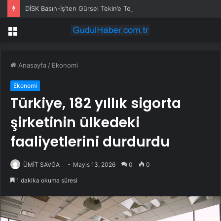
DİSK Basın-İş’ten Gürsel Tekin’e Tepki: Basın Özgürlüğünü Hedef Alan Yaklaşımı Kınıyoruz
Menü
Anasayfa
/
Ekonomi
Ekonomi
Türkiye, 182 yıllık sigorta
şirketinin ülkedeki
faaliyetlerini durdurdu
ÜMİT SAVĞA
Mayıs 13, 2026
0
0
1 dakika okuma süresi