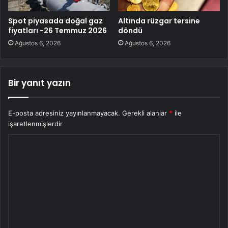
Spot piyasada doğal gaz
Altında rüzgar tersine
fiyatları -26 Temmuz 2026
döndü
Ağustos 6, 2026
Ağustos 6, 2026
Bir yanıt yazın
E-posta adresiniz yayınlanmayacak.
Gerekli alanlar
*
ile
işaretlenmişlerdir
Y
o
r
u
m
*