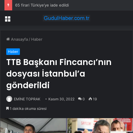
65 firari Türkiye’ye iade edildi
Menü
Anasayfa
/
Haber
Haber
TTB Başkanı Fincancı’nın
dosyası İstanbul’a
gönderildi
EMİNE TOPRAK
Kasım 30, 2022
0
19
1 dakika okuma süresi