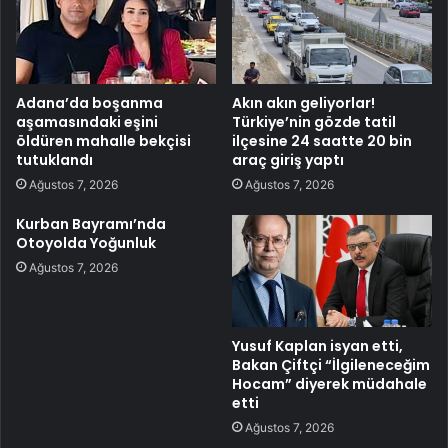
Adana’da boşanma
Akın akın geliyorlar!
aşamasındaki eşini
Türkiye’nin gözde tatil
öldüren mahalle bekçisi
ilçesine 24 saatte 20 bin
tutuklandı
araç giriş yaptı
Ağustos 7, 2026
Ağustos 7, 2026
Kurban Bayramı’nda
Otoyolda Yoğunluk
Ağustos 7, 2026
Yusuf Kaplan isyan etti,
Bakan Çiftçi “İlgileneceğim
Hocam” diyerek müdahale
etti
Ağustos 7, 2026