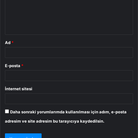
u
m
*
Ad
*
E-posta
*
İnternet sitesi
Daha sonraki yorumlarımda kullanılması için adım, e-posta
adresim ve site adresim bu tarayıcıya kaydedilsin.