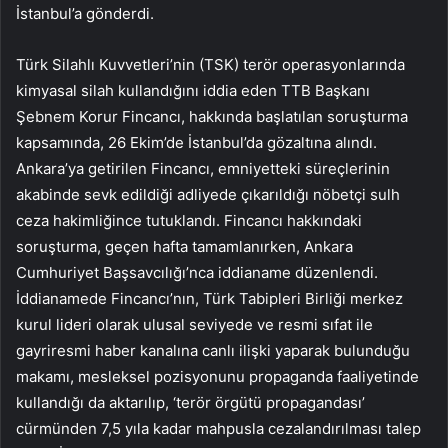
İstanbul’a gönderdi.
Türk Silahlı Kuvvetleri’nin (TSK) terör operasyonlarında
kimyasal silah kullandığını iddia eden TTB Başkanı
Şebnem Korur Fincancı, hakkında başlatılan soruşturma
kapsamında, 26 Ekim’de İstanbul’da gözaltına alındı.
Ankara’ya getirilen Fincancı, emniyetteki süreçlerinin
akabinde sevk edildiği adliyede çıkarıldığı nöbetçi sulh
ceza hakimliğince tutuklandı. Fincancı hakkındaki
soruşturma, geçen hafta tamamlanırken, Ankara
Cumhuriyet Başsavcılığı’nca iddianame düzenlendi.
İddianamede Fincancı’nın, Türk Tabipleri Birliği merkez
kurul lideri olarak ulusal seviyede ve resmi sıfat ile
gayriresmi haber kanalına canlı ilişki yaparak bulunduğu
makamı, mesleksel pozisyonunu propaganda faaliyetinde
kullandığı da aktarılıp, ‘terör örgütü propagandası’
cürmünden 7,5 yıla kadar mahpusla cezalandırılması talep