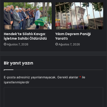
Hendek’te Silahlı Kavga:
Yıkım Deprem Paniği
İşletme Sahibi Öldürüldü
Yarattı
Ağustos 7, 2026
Ağustos 7, 2026
Bir yanıt yazın
E-posta adresiniz yayınlanmayacak.
Gerekli alanlar
*
ile
işaretlenmişlerdir
Y
o
r