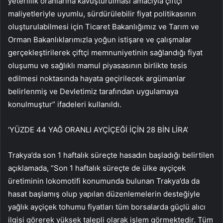
yeterlilik oranlarına kavuşturulması amacıyla çiftçi
maliyetleriyle uyumlu, sürdürülebilir fiyat politikasının
oluşturulabilmesi için Ticaret Bakanlığımız ve Tarım ve
Orman Bakanlıklarımızla yoğun istişare ve çalışmalar
gerçekleştirilerek çiftçi memnuniyetinin sağlandığı fiyat
oluşumu ve sağlıklı mamul piyasasının birlikte tesis
edilmesi noktasında hayata geçirilecek argümanlar
belirlenmiş ve Devletimiz tarafından uygulamaya
konulmuştur” ifadeleri kullanıldı.
‘YÜZDE 44 YAĞ ORANLI AYÇİÇEĞİ İÇİN 28 BİN LİRA’
Trakya’da son 1 haftalık süreçte hasadın başladığı belirtilen
açıklamada, “Son 1 haftalık süreçte de ülke ayçiçek
üretiminin lokomotifi konumunda bulunan Trakya’da da
hasat başlamış olup yapılan düzenlemelerin desteğiyle
yağlık ayçiçek tohumu fiyatları tüm borsalarda güçlü alıcı
ilgisi görerek yüksek talepli olarak işlem görmektedir. Tüm