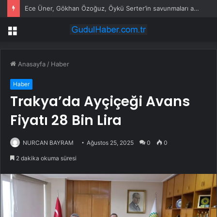
Ece Üner, Gökhan Özoğuz, Öykü Serter’in savunmaları aynı
Menü
Anasayfa
/
Haber
Haber
Trakya’da Ayçiçeği Avans
Fiyatı 28 Bin Lira
NURCAN BAYRAM
Ağustos 25, 2025
0
0
2 dakika okuma süresi