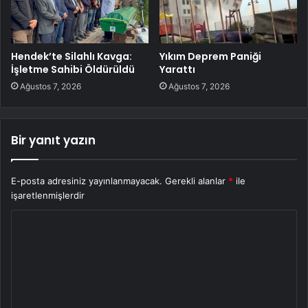
Hendek’te Silahlı Kavga:
Yıkım Deprem Paniği
İşletme Sahibi Öldürüldü
Yarattı
Ağustos 7, 2026
Ağustos 7, 2026
Bir yanıt yazın
E-posta adresiniz yayınlanmayacak.
Gerekli alanlar
*
ile
işaretlenmişlerdir
Y
o
r
u
m