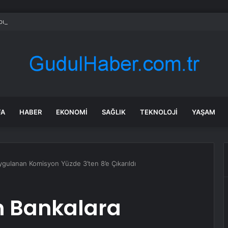
bul’da sır ölüm: 37 yaşındaki kadın savcının evinde ölü bulundu!
FA
HABER
EKONOMI
SAĞLIK
TEKNOLOJI
YAŞAM
gulanan Komisyon Yüzde 3’ten 8’e Çıkarıldı
n Bankalara