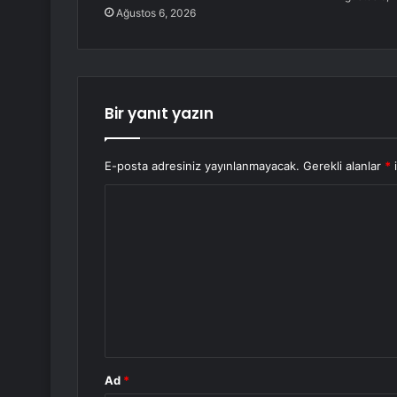
Ağustos 6, 2026
Bir yanıt yazın
E-posta adresiniz yayınlanmayacak.
Gerekli alanlar
*
i
Y
o
r
u
m
*
Ad
*