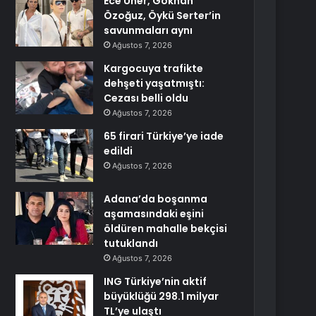
Ece Üner, Gökhan
Özoğuz, Öykü Serter’in
savunmaları aynı
Ağustos 7, 2026
Kargocuya trafikte
dehşeti yaşatmıştı:
Cezası belli oldu
Ağustos 7, 2026
65 firari Türkiye’ye iade
edildi
Ağustos 7, 2026
Adana’da boşanma
aşamasındaki eşini
öldüren mahalle bekçisi
tutuklandı
Ağustos 7, 2026
ING Türkiye’nin aktif
büyüklüğü 298.1 milyar
TL’ye ulaştı