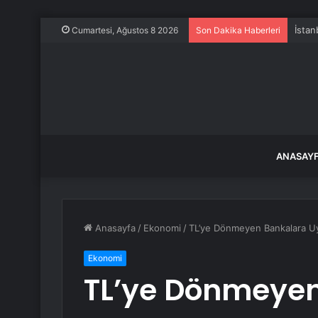
İstan
Cumartesi, Ağustos 8 2026
Son Dakika Haberleri
ANASAY
Anasayfa
/
Ekonomi
/
TL’ye Dönmeyen Bankalara Uy
Ekonomi
TL’ye Dönmeye