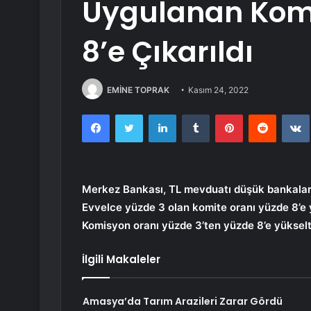
Uygulanan Komi
8’e Çıkarıldı
EMİNE TOPRAK
Kasım 24, 2022
Facebook
Twitter
LinkedIn
Tumblr
Pinterest
Reddit
Merkez Bankası, TL mevduatı düşük bankalara 
Evvelce yüzde 3 olan komite oranı yüzde 8’e y
Komisyon oranı yüzde 3’ten yüzde 8’e yükselti
İlgili Makaleler
Amasya’da Tarım Arazileri Zarar Gördü