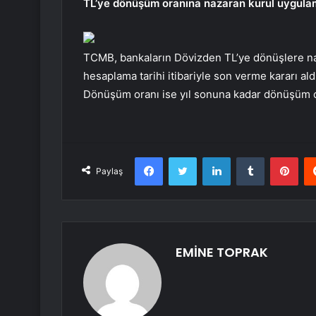
TL’ye dönüşüm oranına nazaran kurul uygulam
TCMB, bankaların Dövizden TL’ye dönüşlere na
hesaplama tarihi itibariyle son verme kararı al
Dönüşüm oranı ise yıl sonuna kadar dönüşüm or
Facebook
Twitter
LinkedIn
Tumblr
Pint
Paylaş
EMİNE TOPRAK