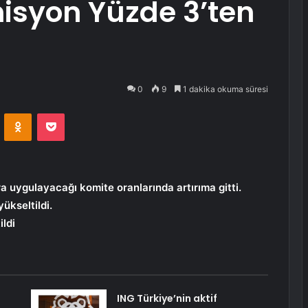
syon Yüzde 3’ten
0
9
1 dakika okuma süresi
VKontakte
Odnoklassniki
Pocket
uygulayacağı komite oranlarında artırıma gitti.
ükseltildi.
ldi
ING Türkiye’nin aktif