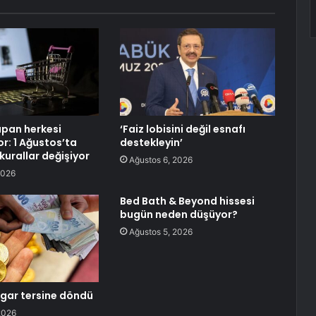
apan herkesi
‘Faiz lobisini değil esnafı
yor: 1 Ağustos’ta
destekleyin’
 kurallar değişiyor
Ağustos 6, 2026
2026
Bed Bath & Beyond hissesi
bugün neden düşüyor?
Ağustos 5, 2026
zgar tersine döndü
2026