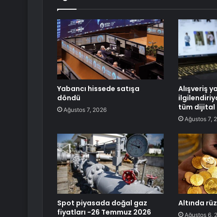
Yabancı hissede satışa
Alışveriş y
döndü
ilgilendiri
tüm dijital
Ağustos 7, 2026
Ağustos 7, 
Spot piyasada doğal gaz
Altında rü
fiyatları -26 Temmuz 2026
Ağustos 6, 