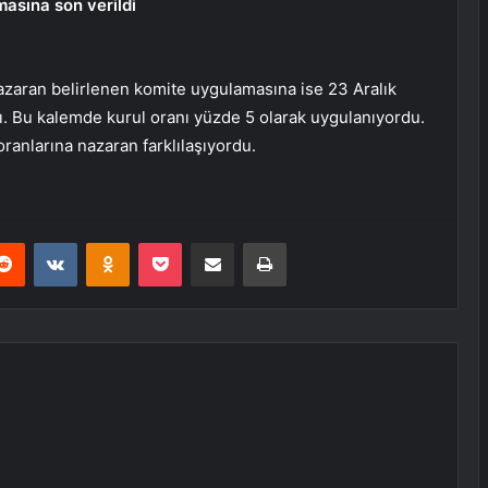
asına son verildi
zaran belirlenen komite uygulamasına ise 23 Aralık
dı. Bu kalemde kurul oranı yüzde 5 olarak uygulanıyordu.
anlarına nazaran farklılaşıyordu.
erest
Reddit
VKontakte
Odnoklassniki
Pocket
E-Posta ile paylaş
Yazdır