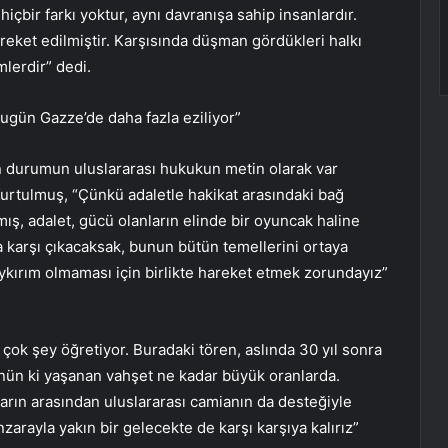
çbir farkı yoktur, aynı davranışa sahip insanlardır.
areket edilmiştir. Karşısında düşman gördükleri halkı
lerdir” dedi.
 bugün Gazze’de daha fazla eziliyor”
n durumun uluslararası hukukun metin olarak var
urtulmuş, “Çünkü adaletle hakikat arasındaki bağ
mış, adalet, gücü olanların elinde bir oyuncak haline
 karşı çıkacaksak, bunun bütün temellerini ortaya
ykırım olmaması için birlikte hareket etmek zorundayız”
çok şey öğretiyor. Buradaki tören, aslında 30 yıl sonra
şünün ki yaşanan vahşet ne kadar büyük oranlarda.
ların arasından uluslararası camianın da desteğiyle
nzarayla yakın bir gelecekte de karşı karşıya kalırız”