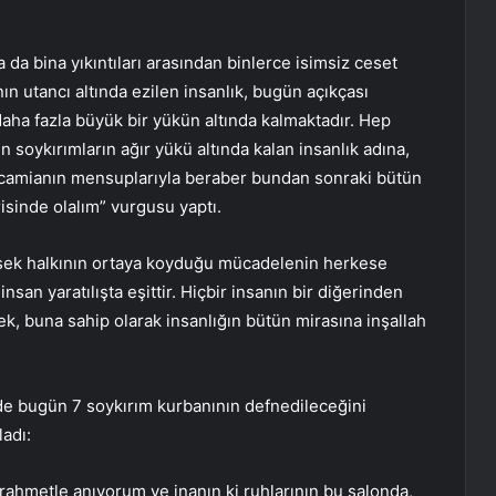
da bina yıkıntıları arasından binlerce isimsiz ceset
ın utancı altında ezilen insanlık, bugün açıkçası
daha fazla büyük bir yükün altında kalmaktadır. Hep
soykırımların ağır yükü altında kalan insanlık adına,
sı camianın mensuplarıyla beraber bundan sonraki bütün
isinde olalım” vurgusu yaptı.
sek halkının ortaya koyduğu mücadelenin herkese
nsan yaratılışta eşittir. Hiçbir insanın bir diğerinden
k, buna sahip olarak insanlığın bütün mirasına inşallah
de bugün 7 soykırım kurbanının defnedileceğini
adı:
ahmetle anıyorum ve inanın ki ruhlarının bu salonda,