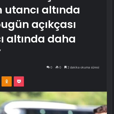
n utancı altında
 bugün açıkçası
ı altında daha
”
0
0
2 dakika okuma süresi
VKontakte
Odnoklassniki
Pocket