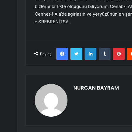
bizlerle birlikte olduğunu biliyorum. Cenab-ı A
Cennet-i Ala’da ağırlasın ve yeryüzünün en şeref
– SREBRENİTSA
Facebook
Twitter
LinkedIn
Tumblr
Pint
Paylaş
NURCAN BAYRAM