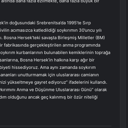
 altında daha fazla ezilmekte, daha fazla büyük bir
in doğusundaki Srebrenitsa’da 1995’te Sırp
vilin acımasızca katledildiği soykırımın 30’uncu yılı
. Bosna Hersek’teki savaşta Birleşmiş Milletler (BM)
tör fabrikasında gerçekleştirilen anma programında
oykırım kurbanlarının bulunabilen kemiklerinin toprağa
nsanlarına, Bosna Hersek’in halkına karşı ağır bir
biyeti hissediyoruz. Ama aynı zamanda soykırım
ananları unutturmamak için uluslararası camianın
mizi yükseltmeye gayret ediyoruz” ifadelerini kullandı.
kırımını Anma ve Düşünme Uluslararası Günü” olarak
adım olduğunu ancak geç kalınmış bir özür niteliği