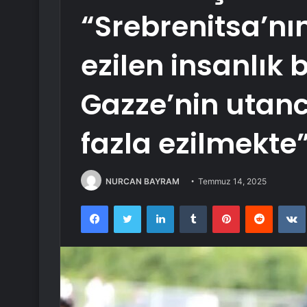
“Srebrenitsa’nı
ezilen insanlık
Gazze’nin utanc
fazla ezilmekte
NURCAN BAYRAM
Temmuz 14, 2025
Facebook
Twitter
LinkedIn
Tumblr
Pinterest
Reddit