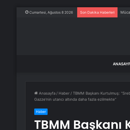
Malte
Cumartesi, Ağustos 8 2026
Son Dakika Haberleri
ANASAY
Anasayfa
/
Haber
/
TBMM Başkanı Kurtulmuş: “Srebre
Gazze’nin utancı altında daha fazla ezilmekte”
Haber
TBMM Başkanı 