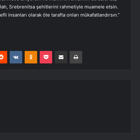
llah, Srebrenitsa şehitlerini rahmetiyle muamele etsin.
li insanları olarak öte tarafta onları mükafatlandırsın.”
erest
Reddit
VKontakte
Odnoklassniki
Pocket
E-Posta ile paylaş
Yazdır