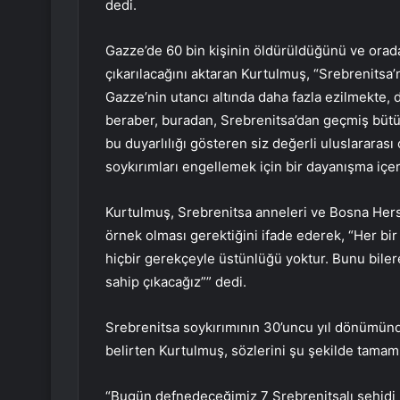
dedi.
Gazze’de 60 bin kişinin öldürüldüğünü ve orada 
çıkarılacağını aktaran Kurtulmuş, “Srebrenitsa’n
Gazze’nin utancı altında daha fazla ezilmekte, 
beraber, buradan, Srebrenitsa’dan geçmiş bütün 
bu duyarlılığı gösteren siz değerli uluslarara
soykırımları engellemek için bir dayanışma içer
Kurtulmuş, Srebrenitsa anneleri ve Bosna Her
örnek olması gerektiğini ifade ederek, “Her bir i
hiçbir gerekçeyle üstünlüğü yoktur. Bunu bilere
sahip çıkacağız”” dedi.
Srebrenitsa soykırımının 30’uncu yıl dönümün
belirten Kurtulmuş, sözlerini şu şekilde tamaml
“Bugün defnedeceğimiz 7 Srebrenitsalı şehidi r