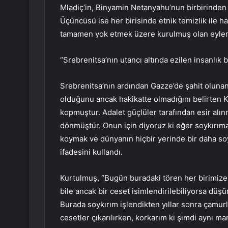
Mladiç’in, Binyamin Netanyahu’nun birbirinden hi
Üçüncüsü ise her birisinde etnik temizlik ile h
tamamen yok etmek üzere kurulmuş olan eylem
“Srebrenitsa’nın utancı altında ezilen insanlık
Srebrenitsa’nın ardından Gazze’de şahit oluna
olduğunu ancak hakikatte olmadığını belirten K
kopmuştur. Adalet güçlüler tarafından esir alın
dönmüştür. Onun için diyoruz ki eğer soykırıma
koymak ve dünyanın hiçbir yerinde bir daha so
ifadesini kullandı.
Kurtulmuş, “Bugün buradaki tören her birimize 
bile ancak bir ceset isimlendirilebiliyorsa dü
Burada soykırım işlendikten yıllar sonra çamur
cesetler çıkarılırken, korkarım ki şimdi aynı ma