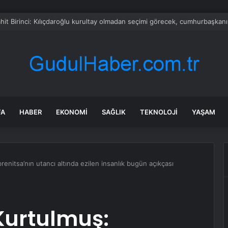
pe’de zincir marketlere sıkı denetim
FA
HABER
EKONOMI
SAĞLIK
TEKNOLOJI
YAŞAM
nitsa’nın utancı altında ezilen insanlık bugün açıkçası
Kurtulmuş: