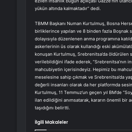
ezilen insanlık bugün açıkçası Gazze’nin utancı
yükün altında kalmaktadır” dedi.
TBMM Başkanı Numan Kurtulmuş, Bosna Hersek’
birliklerince yapılan ve 8 binden fazla Boşnak si
dolayısıyla düzenlenen anma programına katıldı
askerlerinin üs olarak kullandığı eski akümüla
konuşan Kurtulmuş, Srebrenitsa’da öldürülen s
verilebildiğini ifade ederek, “Srebrenitsa’nın i
mahcubiyetin içerisindeyiz. Hepimiz bu mahcu
meselesine sahip çıkmak ve Srebrenitsa’da yaş
değerli insanları olarak da her platformda sesi
Kurtulmuş, 11 Temmuz’un geçen yıl BM’de “Soy
ilan edildiğini anımsatarak, kararın önemli bir 
taşıdığını belirtti.
İlgili Makaleler