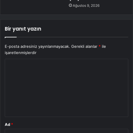
Ağustos 9, 2026
Bir yanıt yazın
E-posta adresiniz yayınlanmayacak.
Gerekli alanlar
*
ile
işaretlenmişlerdir
Y
o
r
u
m
*
Ad
*