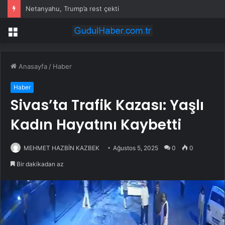
Netanyahu, Trump’a rest çekti
Menü
Anasayfa
/
Haber
Haber
Sivas’ta Trafik Kazası: Yaşlı
Kadın Hayatını Kaybetti
MEHMET HAZBİN KAZBEK
Ağustos 5, 2025
0
0
Bir dakikadan az