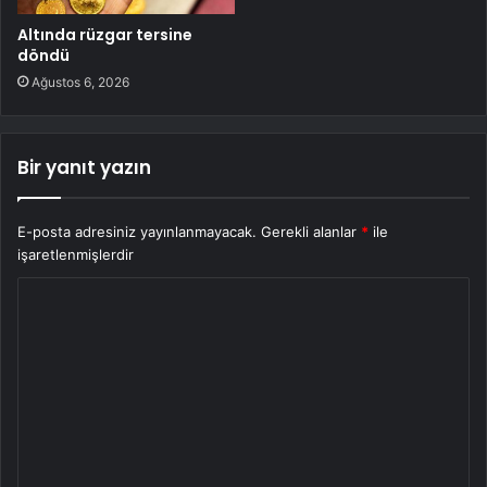
Altında rüzgar tersine
döndü
Ağustos 6, 2026
Bir yanıt yazın
E-posta adresiniz yayınlanmayacak.
Gerekli alanlar
*
ile
işaretlenmişlerdir
Y
o
r
u
m
*