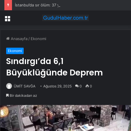
İstanbul’da sır ölüm: 37 yaşındaki kadın savcının evinde ölü bulundu!
Menü
Anasayfa
/
Ekonomi
Ekonomi
Sındırgı’da 6,1
Büyüklüğünde Deprem
ÜMİT SAVĞA
Ağustos 29, 2025
0
0
Bir dakikadan az