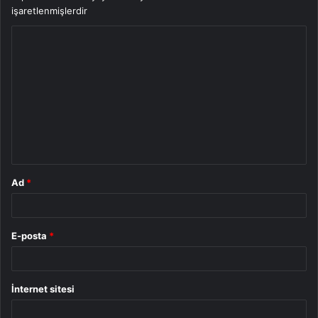
işaretlenmişlerdir
Y
o
r
u
m
*
Ad
*
E-posta
*
İnternet sitesi