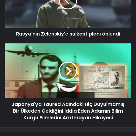
Rusya'nın Zelenskiy'e suikast planı önlendi
Japonya'ya Taured Adındaki Hiç Duyulmamış
Bir Ülkeden Geldiğini İddia Eden Adamın Bilim
Kurgu Filmlerini Aratmayan Hikâyesi