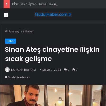
DİSK Basın-İş’ten Gürsel Tekin’e Tepki: Basın Özgürlüğünü Hedef Alan Yaklaşımı Kınıyoruz
Menü
Anasayfa
/
Haber
Haber
Sinan Ateş cinayetine ilişkin
sıcak gelişme
NURCAN BAYRAM
Mayıs 7, 2024
0
0
Bir dakikadan az