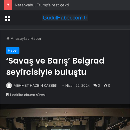
Netanyahu, Trump’a rest çekti
Menü
Anasayfa
/
Haber
Haber
‘Savaş ve Barış’ Belgrad
seyircisiyle buluştu
MEHMET HAZBİN KAZBEK
Nisan 22, 2024
0
0
1 dakika okuma süresi