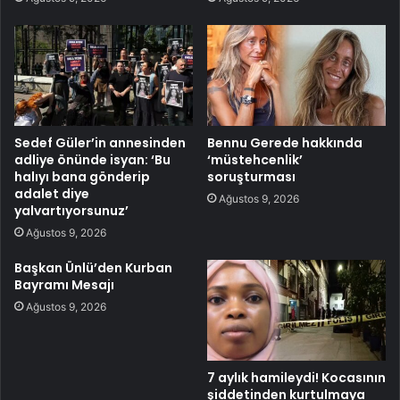
Sedef Güler’in annesinden
Bennu Gerede hakkında
adliye önünde isyan: ‘Bu
‘müstehcenlik’
halıyı bana gönderip
soruşturması
adalet diye
Ağustos 9, 2026
yalvartıyorsunuz’
Ağustos 9, 2026
Başkan Ünlü’den Kurban
Bayramı Mesajı
Ağustos 9, 2026
7 aylık hamileydi! Kocasının
şiddetinden kurtulmaya