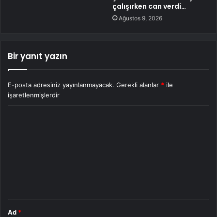
çalışırken can verdi…
Ağustos 9, 2026
Bir yanıt yazın
E-posta adresiniz yayınlanmayacak.
Gerekli alanlar
*
ile
işaretlenmişlerdir
Y
o
r
u
m
*
Ad
*