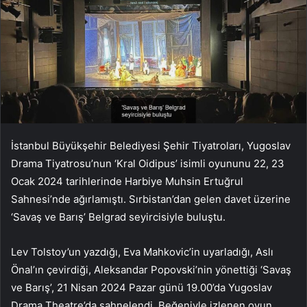
İstanbul Büyükşehir Belediyesi Şehir Tiyatroları, Yugoslav
Drama Tiyatrosu’nun ‘Kral Oidipus’ isimli oyununu 22, 23
Ocak 2024 tarihlerinde Harbiye Muhsin Ertuğrul
Sahnesi’nde ağırlamıştı. Sırbistan’dan gelen davet üzerine
‘Savaş ve Barış’ Belgrad seyircisiyle buluştu.
Lev Tolstoy’un yazdığı, Eva Mahkovic’in uyarladığı, Aslı
Önal’ın çevirdiği, Aleksandar Popovski’nin yönettiği ‘Savaş
ve Barış’, 21 Nisan 2024 Pazar günü 19.00’da Yugoslav
Drama Theatre’da sahnelendi. Beğeniyle izlenen oyun