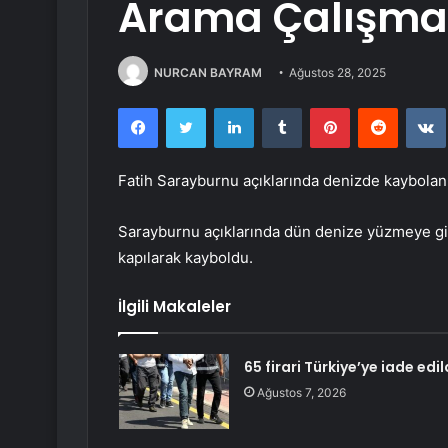
Arama Çalışmal
NURCAN BAYRAM
Ağustos 28, 2025
Facebook
Twitter
LinkedIn
Tumblr
Pinterest
Reddit
Fatih Sarayburnu açıklarında denizde kaybolan 
Sarayburnu açıklarında dün denize yüzmeye gir
kapılarak kayboldu.
İlgili Makaleler
65 firari Türkiye’ye iade edil
Ağustos 7, 2026