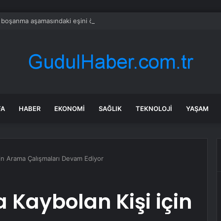
 boşanma aşamasındaki eşini öldüren mahalle bekçisi tutuklandı
FA
HABER
EKONOMI
SAĞLIK
TEKNOLOJI
YAŞAM
çin Arama Çalışmaları Devam Ediyor
Kaybolan Kişi için