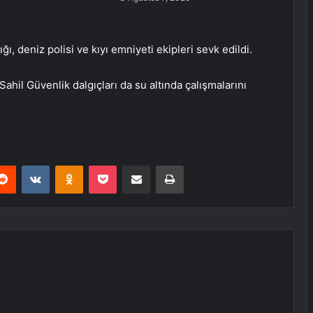
, deniz polisi ve kıyı emniyeti ekipleri sevk edildi.
Sahil Güvenlik dalgıçları da su altında çalışmalarını
erest
Reddit
VKontakte
Odnoklassniki
Pocket
E-Posta ile paylaş
Yazdır