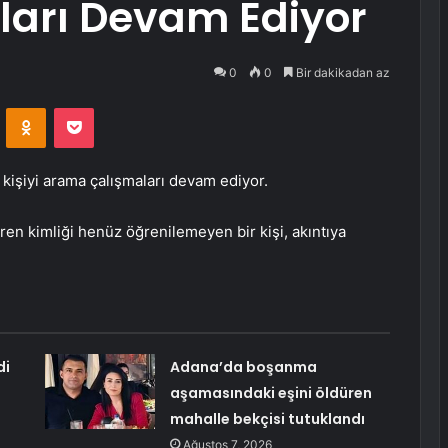
arı Devam Ediyor
0
0
Bir dakikadan az
VKontakte
Odnoklassniki
Pocket
kişiyi arama çalışmaları devam ediyor.
en kimliği henüz öğrenilemeyen bir kişi, akıntıya
di
Adana’da boşanma
aşamasındaki eşini öldüren
mahalle bekçisi tutuklandı
Ağustos 7, 2026