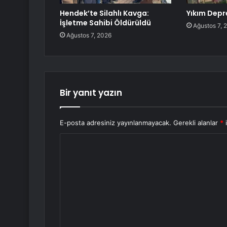
Hendek’te Silahlı Kavga:
Yıkım Depr
İşletme Sahibi Öldürüldü
Ağustos 7, 
Ağustos 7, 2026
Bir yanıt yazın
E-posta adresiniz yayınlanmayacak.
Gerekli alanlar
*
i
Y
o
r
u
m
*