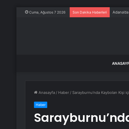
Adana’da
Cuma, Ağustos 7 2026
Son Dakika Haberleri
ANASAY
Anasayfa
/
Haber
/
Sarayburnu’nda Kaybolan Kişi i
Haber
Sarayburnu’nda 