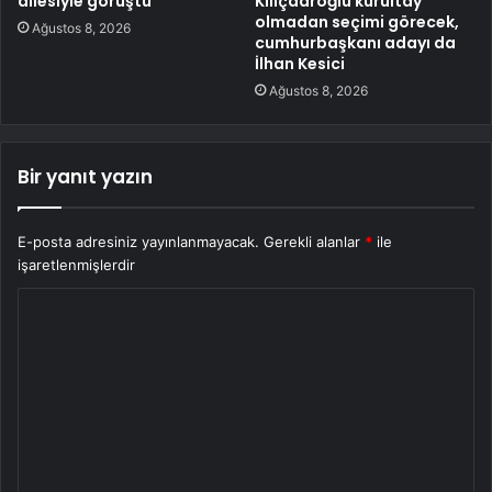
ailesiyle görüştü
Kılıçdaroğlu kurultay
olmadan seçimi görecek,
Ağustos 8, 2026
cumhurbaşkanı adayı da
İlhan Kesici
Ağustos 8, 2026
Bir yanıt yazın
E-posta adresiniz yayınlanmayacak.
Gerekli alanlar
*
ile
işaretlenmişlerdir
Y
o
r
u
m
*