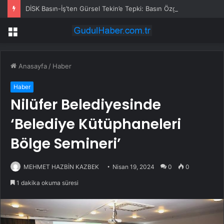
DİSK Basın-İş’ten Gürsel Tekin’e Tepki: Basın Özgürlüğünü Hedef Alan Yaklaşımı Kınıyoruz
Menü
Anasayfa
/
Haber
Haber
Nilüfer Belediyesinde
‘Belediye Kütüphaneleri
Bölge Semineri’
MEHMET HAZBİN KAZBEK
Nisan 19, 2024
0
0
1 dakika okuma süresi