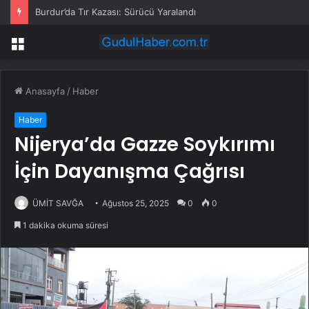
Burdur’da Tır Kazası: Sürücü Yaralandı
Menü
Anasayfa
/
Haber
Haber
Nijerya’da Gazze Soykırımı
İçin Dayanışma Çağrısı
ÜMİT SAVĞA
Ağustos 25, 2025
0
0
1 dakika okuma süresi