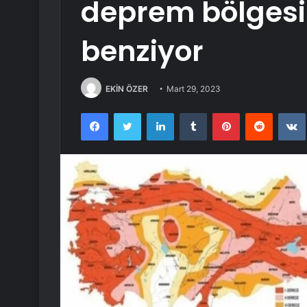
deprem bölgesi 
benziyor
EKİN ÖZER
Mart 29, 2023
Facebook
Twitter
LinkedIn
Tumblr
Pinterest
Reddit