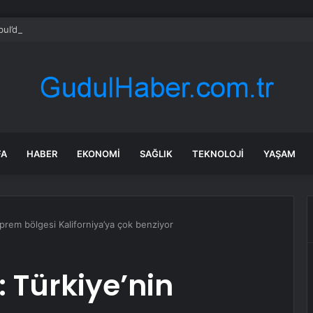
bul’da sır ölüm: 37 yaşındaki kadın savcının evinde ölü bulundu!
FA
HABER
EKONOMI
SAĞLIK
TEKNOLOJI
YAŞAM
prem bölgesi Kaliforniya’ya çok benziyor
 Türkiye’nin