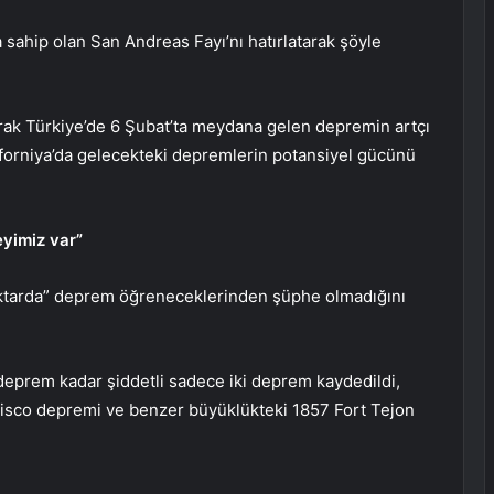
 sahip olan San Andreas Fayı’nı hatırlatarak şöyle
narak Türkiye’de 6 Şubat’ta meydana gelen depremin artçı
aliforniya’da gelecekteki depremlerin potansiyel gücünü
.
yimiz var”
ktarda” deprem öğreneceklerinden şüphe olmadığını
k deprem kadar şiddetli sadece iki deprem kaydedildi,
cisco depremi ve benzer büyüklükteki 1857 Fort Tejon