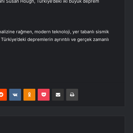
manı Susan Hough, Türkiye’deki iki büyük deprem
alizine rağmen, modern teknoloji, yer tabanlı sismik
n Türkiye’deki depremlerin ayrıntılı ve gerçek zamanlı
erest
Reddit
VKontakte
Odnoklassniki
Pocket
E-Posta ile paylaş
Yazdır