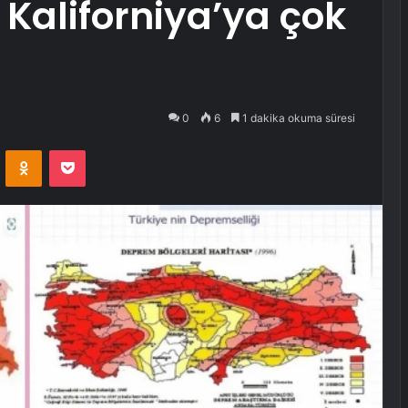
Kaliforniya’ya çok
0
6
1 dakika okuma süresi
VKontakte
Odnoklassniki
Pocket