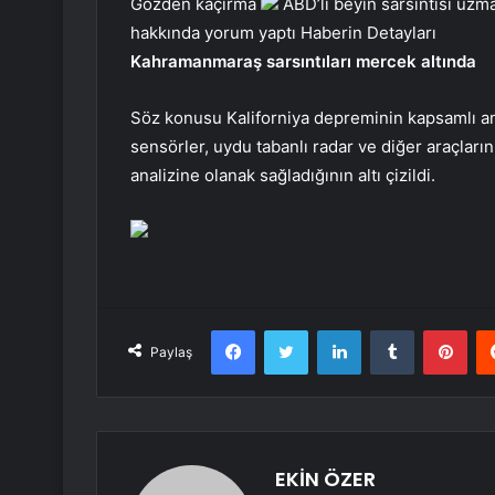
Gözden kaçırma
ABD’li beyin sarsıntısı uz
hakkında yorum yaptı
Haberin Detayları
Kahramanmaraş sarsıntıları mercek altında
Söz konusu Kaliforniya depreminin kapsamlı an
sensörler, uydu tabanlı radar ve diğer araçları
analizine olanak sağladığının altı çizildi.
Facebook
Twitter
LinkedIn
Tumblr
Pint
Paylaş
EKİN ÖZER