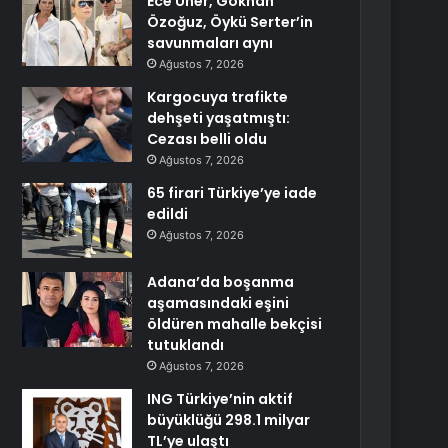
Ece Üner, Gökhan
Özoğuz, Öykü Serter’in
savunmaları aynı
Ağustos 7, 2026
Kargocuya trafikte
dehşeti yaşatmıştı:
Cezası belli oldu
Ağustos 7, 2026
65 firari Türkiye’ye iade
edildi
Ağustos 7, 2026
Adana’da boşanma
aşamasındaki eşini
öldüren mahalle bekçisi
tutuklandı
Ağustos 7, 2026
ING Türkiye’nin aktif
büyüklüğü 298.1 milyar
TL’ye ulaştı