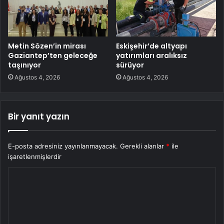
Metin Sözen’in mirası
Eskişehir’de altyapı
Gaziantep’ten geleceğe
yatırımları aralıksız
taşınıyor
sürüyor
Ağustos 4, 2026
Ağustos 4, 2026
Bir yanıt yazın
E-posta adresiniz yayınlanmayacak.
Gerekli alanlar
*
ile
işaretlenmişlerdir
Y
o
r
u