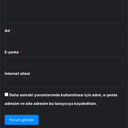
m
*
Ad
*
E-posta
*
İnternet sitesi
Daha sonraki yorumlarımda kullanılması için adım, e-posta
adresim ve site adresim bu tarayıcıya kaydedilsin.