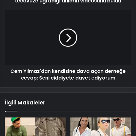
tecavüze uğradığı anların videosunu buldu
Cem Yılmaz'dan kendisine dava açan derneğe
cevap: Seni ciddiyete davet ediyorum
İlgili Makaleler