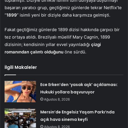
toplamıştı. Diziyle birlikte ismini tüm dünyaya duyurmayı
başaran yaratıcı grup, geçtiğimiz günlerde tekrar Netflix’te
“
1899
” isimli yeni bir diziyle daha karşımıza gelmişti.
Fakat geçtiğimiz günlerde 1899 dizisi hakkında çarpıcı bir
tez ortaya atıldı. Brezilyalı müellif Mary Cagnin, 1899
dizisinin; kendisinin yıllar evvel yayınladığı
çizgi
romanından çalıntı olduğunu
öne sürdü.
İlgili Makaleler
Ece Erken’den ‘yasak aşk’ açıklaması:
Hukuki yollara başvuruyor
Ağustos 8, 2026
Mersin’de Engelsiz Yaşam Parkı’nda
açık hava sinema keyfi
Ağustos 8, 2026