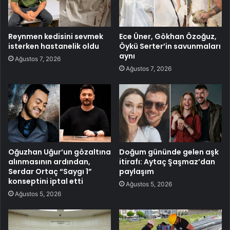
Reynmen kedisini sevmek
Ece Üner, Gökhan Özoğuz,
isterken hastanelik oldu
Öykü Serter’in savunmaları
aynı
Ağustos 7, 2026
Ağustos 7, 2026
Oğuzhan Uğur’un gözaltına
Doğum gününde gelen aşk
alınmasının ardından,
itirafı: Aytaç Şaşmaz’dan
Serdar Ortaç “Saygı 1”
paylaşım
konseptini iptal etti
Ağustos 5, 2026
Ağustos 5, 2026