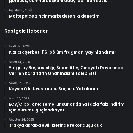
görecek, cumhurbaşkanı adayı da İlhan Kesici
Ağustos 8, 2026
Maltepe’de zincir marketlere sıkı denetim
Rastgele Haberler
Aralık 14, 2025
Kızılcık Şerbeti 116. bölüm fragmanı yayınlandı mı?
Nisan 14, 2026
Yargıtay Başsavcılığı, Sinan Ateş Cinayeti Davasında
Verilen Kararların Onanmasını Talep Etti
Aralık 27, 2025
Kayseri’de Uyuşturucu Suçlusu Yakalandı
Mart 24, 2025
ECB/Cipollone: Temel unsurlar daha fazla faiz indirimi
için durumu güçlendiriyor
Ağustos 24, 2025
Trakya akraba evliliklerinde rekor düşüklük