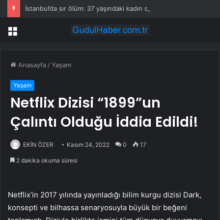
İstanbul’da sır ölüm: 37 yaşındaki kadın savcının evinde ölü bulundu!
Menü
Anasayfa
/
Yaşam
Yaşam
Netflix Dizisi “1899”un
Çalıntı Olduğu İddia Edildi!
EKİN ÖZER
Kasım 24, 2022
0
17
2 dakika okuma süresi
Netflix’in 2017 yılında yayınladığı bilim kurgu dizisi Dark,
konsepti ve bilhassa senaryosuyla büyük bir beğeni