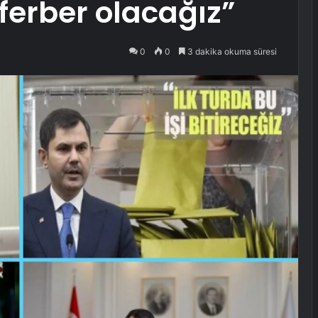
eferber olacağız”
0
0
3 dakika okuma süresi