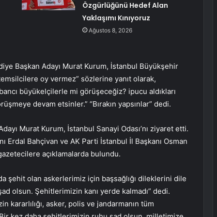
Özgürlüğünü Hedef Alan
Yaklaşımı Kınıyoruz
Ağustos 8, 2026
diye Başkan Adayı Murat Kurum, İstanbul Büyükşehir
msilcilere oy vermez” sözlerine yanıt olarak,
ncı büyükelçilerle mi görüşeceğiz? ipucu aldıkları
örüşmeye devam etsinler.” “Bırakın yapsınlar” dedi.
dayı Murat Kurum, İstanbul Sanayi Odası’nı ziyaret etti.
nı Erdal Bahçivan ve AK Parti İstanbul İl Başkanı Osman
azetecilere açıklamalarda bulundu.
a şehit olan askerlerimiz için başsağlığı dileklerini dile
ad olsun. Şehitlerimizin kanı yerde kalmadı” dedi.
n kararlılığı, asker, polis ve jandarmanın tüm
“Bir kez daha şehitlerimizin ruhu şad olsun, milletimize