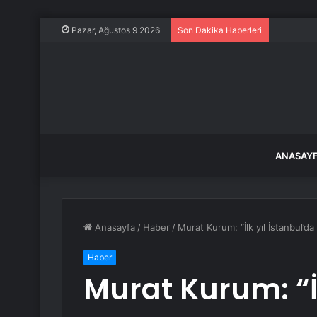
DİSK Bası
Pazar, Ağustos 9 2026
Son Dakika Haberleri
ANASAY
Anasayfa
/
Haber
/
Murat Kurum: “İlk yıl İstanbul’da
Haber
Murat Kurum: “İl