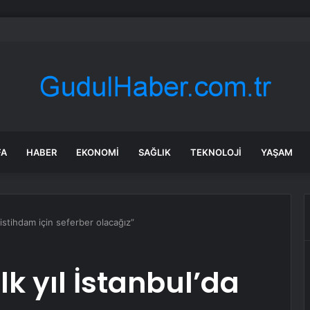
n-İş’ten Gürsel Tekin’e Tepki: Basın Özgürlüğünü Hedef Alan Yaklaşımı K
FA
HABER
EKONOMI
SAĞLIK
TEKNOLOJI
YAŞAM
 istihdam için seferber olacağız”
k yıl İstanbul’da