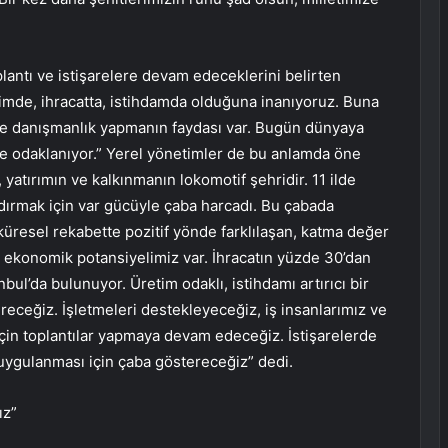
lantı ve istişarelere devam edeceklerini belirten
imde, ihracatta, istihdamda olduğuna inanıyoruz. Buna
 ve danışmanlık yapmanın faydası var. Bugün dünyaya
re odaklanıyor.” Yerel yönetimler de bu anlamda öne
yatırımın ve kalkınmanın lokomotif şehridir. 11 ilde
ldırmak için var gücüyle çaba harcadı. Bu çabada
küresel rekabette pozitif yönde farklılaşan, katma değer
 ekonomik potansiyelimiz var. İhracatın yüzde 30’dan
nbul’da bulunuyor. Üretim odaklı, istihdamı artırıcı bir
receğiz. İşletmeleri destekleyeceğiz, iş insanlarımız ve
 için toplantılar yapmaya devam edeceğiz. İstişarelerde
 uygulanması için çaba göstereceğiz” dedi.
ız”