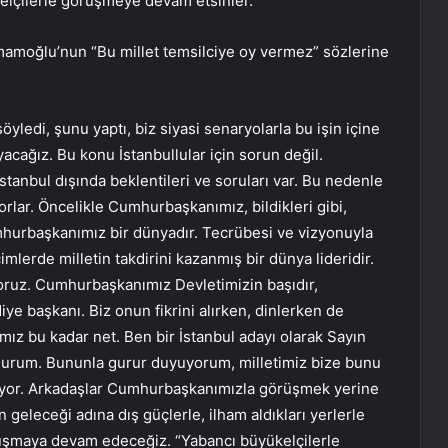
elçilerle görüşmeye devam etsinler.”
mamoğlu’nun “Bu millet temsilciye oy vermez” sözlerine
ledi, şunu yaptı, biz siyasi senaryolarla bu işin içine
cağız. Bu konu İstanbullular için sorun değil.
İstanbul dışında beklentileri ve soruları var. Bu nedenle
lar. Öncelikle Cumhurbaşkanımız, bildikleri gibi,
 Cumhurbaşkanımız bir dünyadır. Tecrübesi ve vizyonuyla
mlerde milletin takdirini kazanmış bir dünya lideridir.
ruz. Cumhurbaşkanımız Devletimizin başıdır,
diye başkanı. Biz onun fikrini alırken, dinlerken de
ız bu kadar net. Ben bir İstanbul adayı olarak Sayın
urum. Bununla gurur duyuyorum, milletimiz bize bunu
liyor. Arkadaşlar Cumhurbaşkanımızla görüşmek yerine
geleceği adına dış güçlerle, ilham aldıkları yerlerle
uluşmaya devam edeceğiz. “Yabancı büyükelçilerle