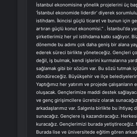
İstanbul ekonomisine yönelik projelerini üç baş
‘İstanbul ekonomide liderdir’ diyerek sorumlul
istihdam. İkincisi güçlü ticaret ve bunun için g
artıran güçlü konut ekonomisi.” . İstanbul’da y
şirketlerimiz her yıl istihdama katkı sağlıyor.
dönemde bu adımı çok daha geniş bir alana yay
ederek süreci birlikte yöneteceğiz. Gençleri ç
değil, iş bulmak, kendi işlerini kurmalarına y
sağlamak gibi bir sözüm var. Bu sözü tutmak iç
döndüreceğiz. Büyükşehir ve ilçe belediyeleri
Yaptığımız her yatırım ve projede çalışanların
oluşacak. Gençlerimize maddi destek sağlayacağı
ve genç girişimcilere ücretsiz olarak sunacağı
arkadaşlarımız var. Salgınla birlikte bu ihtiyaç
sunacağız. Gençlere iş kazandıracağız. Herkesin
kuracağız. Gençlerimizi burada yetiştireceğiz. 
Burada lise ve üniversitede eğitim gören arkadaş