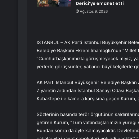
Derici’ye emanet etti
Ağustos 9, 2026
İSTANBUL – AK Parti İstanbul Büyükşehir Bele
Belediye Başkanı Ekrem İmamoğlu’nun “Millet te
“Cumhurbaşkanımızla görüşmeyecek miyiz, yaba
yerlerle görüşsünler, yabancı büyükelçilerle g
AK Parti İstanbul Büyükşehir Belediye Başkan A
Ziyaretin ardından İstanbul Sanayi Odası Başka
Kabaktepe ile kamera karşısına geçen Kurum, g
Sözlerinin başında terör örgütünün saldırılarınd
getiren Kurum, “Tüm vatandaşlarımızın yüreği ş
Bundan sonra da öyle kalmayacaktır. Devletimizi
çabalarıyla ihanet şebekeleri yok edilecektir.” 