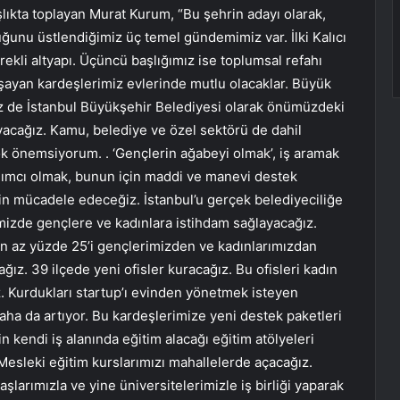
lıkta toplayan Murat Kurum, “Bu şehrin adayı olarak,
uğunu üstlendiğimiz üç temel gündemimiz var. İlki Kalıcı
erekli altyapı. Üçüncü başlığımız ise toplumsal refahı
aşayan kardeşlerimiz evlerinde mutlu olacaklar. Büyük
 Biz de İstanbul Büyükşehir Belediyesi olarak önümüzdeki
acağız. Kamu, belediye ve özel sektörü de dahil
ok önemsiyorum. . ‘Gençlerin ağabeyi olmak’, iş aramak
ardımcı olmak, bunun için maddi ve manevi destek
in mücadele edeceğiz. İstanbul’u gerçek belediyeciliğe
mizde gençlere ve kadınlara istihdam sağlayacağız.
 en az yüzde 25’i gençlerimizden ve kadınlarımızdan
z. 39 ilçede yeni ofisler kuracağız. Bu ofisleri kadın
z. Kurdukları startup’ı evinden yönetmek isteyen
 daha da artıyor. Bu kardeşlerimize yeni destek paketleri
 kendi iş alanında eğitim alacağı eğitim atölyeleri
Mesleki eğitim kurslarımızı mahallelerde açacağız.
larımızla ve yine üniversitelerimizle iş birliği yaparak