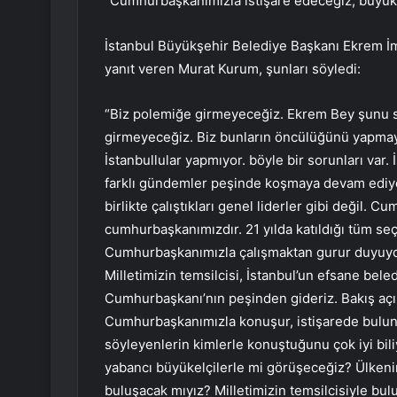
“Cumhurbaşkanımızla istişare edeceğiz, büyük
İstanbul Büyükşehir Belediye Başkanı Ekrem İ
yanıt veren Murat Kurum, şunları söyledi:
“Biz polemiğe girmeyeceğiz. Ekrem Bey şunu söy
girmeyeceğiz. Biz bunların öncülüğünü yapmaya
İstanbullular yapmıyor. böyle bir sorunları var. 
farklı gündemler peşinde koşmaya devam ediyor
birlikte çalıştıkları genel liderler gibi değil.
cumhurbaşkanımızdır. 21 yılda katıldığı tüm seçi
Cumhurbaşkanımızla çalışmaktan gurur duyuyo
Milletimizin temsilcisi, İstanbul’un efsane bele
Cumhurbaşkanı’nın peşinden gideriz. Bakış açım
Cumhurbaşkanımızla konuşur, istişarede bulun
söyleyenlerin kimlerle konuştuğunu çok iyi bi
yabancı büyükelçilerle mi görüşeceğiz? Ülkenin 
buluşacak mıyız? Milletimizin temsilcisiyle b