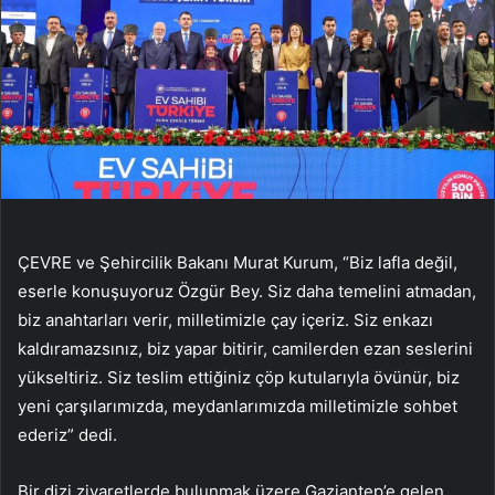
ÇEVRE ve Şehircilik Bakanı Murat Kurum, “Biz lafla değil,
eserle konuşuyoruz Özgür Bey. Siz daha temelini atmadan,
biz anahtarları verir, milletimizle çay içeriz. Siz enkazı
kaldıramazsınız, biz yapar bitirir, camilerden ezan seslerini
yükseltiriz. Siz teslim ettiğiniz çöp kutularıyla övünür, biz
yeni çarşılarımızda, meydanlarımızda milletimizle sohbet
ederiz” dedi.
Bir dizi ziyaretlerde bulunmak üzere Gaziantep’e gelen