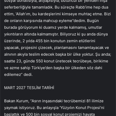
sosyal donatısıyla, altyapısıyla; bütüncül bir yeniden inşa
seferberliğiyle tamamladık. Bu süreçte Rabb’ime hep dua
ettim, ‘Allah’ım, bu kardeşlerimi kimseye muhtaç etme. Bizi
de onların karşısında mahcup eyleme”dedim. Bugün
burada görüyorum ki duamız yerde kalmamış, umutlar
yıkıntıların altında kalmamıştır. Biliyoruz ki şu anda dünya
üzerinde, 2 yılda 455 bin konutun zemin etütlerini
yapacak, projesini çizecek, planlamasını tamamlayacak ve
alnının akıyla teslim edecek başka bir ülke yoktur. Şu anda;
saatte 23, günde 550 konut üretecek tecrübeye, birikime
ve azme sahip Türkiye’den başka bir ülkeden söz dahi
edilemez” dedi.
MART 2027 TESLİM TARİHİ
Bakan Kurum, “Asrın inşasındaki tecrübemizi 81 ilimize
yaymak istiyoruz. Bu anlayışla ‘Yüzyılın Konut Projesi’ni
başlattık ve 500 bin sosyal konut projemizi hayata