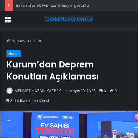
Bakan Gürlek Mumcu ailesiyle görüştü
Menü
Anasayfa
/
Haber
Haber
Kurum’dan Deprem
Konutları Açıklaması
MEHMET HAZBİN KAZBEK
Mayıs 19, 2026
0
0
3 dakika okuma süresi