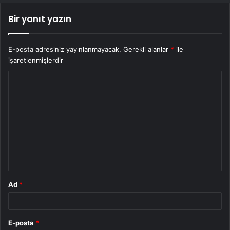
Bir yanıt yazın
E-posta adresiniz yayınlanmayacak.
Gerekli alanlar
*
ile
işaretlenmişlerdir
Y
o
r
u
m
*
Ad
*
E-posta
*