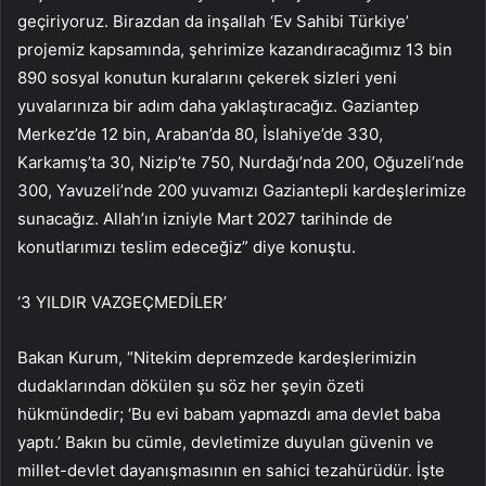
geçiriyoruz. Birazdan da inşallah ‘Ev Sahibi Türkiye’
projemiz kapsamında, şehrimize kazandıracağımız 13 bin
890 sosyal konutun kuralarını çekerek sizleri yeni
yuvalarınıza bir adım daha yaklaştıracağız. Gaziantep
Merkez’de 12 bin, Araban’da 80, İslahiye’de 330,
Karkamış’ta 30, Nizip’te 750, Nurdağı’nda 200, Oğuzeli’nde
300, Yavuzeli’nde 200 yuvamızı Gaziantepli kardeşlerimize
sunacağız. Allah’ın izniyle Mart 2027 tarihinde de
konutlarımızı teslim edeceğiz” diye konuştu.
‘3 YILDIR VAZGEÇMEDİLER’
Bakan Kurum, “Nitekim depremzede kardeşlerimizin
dudaklarından dökülen şu söz her şeyin özeti
hükmündedir; ‘Bu evi babam yapmazdı ama devlet baba
yaptı.’ Bakın bu cümle, devletimize duyulan güvenin ve
millet-devlet dayanışmasının en sahici tezahürüdür. İşte