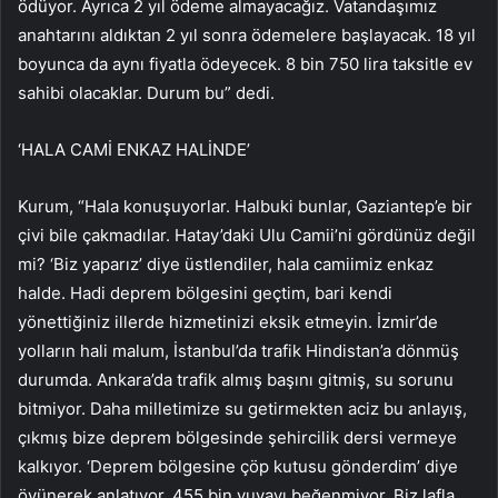
ödüyor. Ayrıca 2 yıl ödeme almayacağız. Vatandaşımız
anahtarını aldıktan 2 yıl sonra ödemelere başlayacak. 18 yıl
boyunca da aynı fiyatla ödeyecek. 8 bin 750 lira taksitle ev
sahibi olacaklar. Durum bu” dedi.
‘HALA CAMİ ENKAZ HALİNDE’
Kurum, “Hala konuşuyorlar. Halbuki bunlar, Gaziantep’e bir
çivi bile çakmadılar. Hatay’daki Ulu Camii’ni gördünüz değil
mi? ‘Biz yaparız’ diye üstlendiler, hala camiimiz enkaz
halde. Hadi deprem bölgesini geçtim, bari kendi
yönettiğiniz illerde hizmetinizi eksik etmeyin. İzmir’de
yolların hali malum, İstanbul’da trafik Hindistan’a dönmüş
durumda. Ankara’da trafik almış başını gitmiş, su sorunu
bitmiyor. Daha milletimize su getirmekten aciz bu anlayış,
çıkmış bize deprem bölgesinde şehircilik dersi vermeye
kalkıyor. ‘Deprem bölgesine çöp kutusu gönderdim’ diye
övünerek anlatıyor, 455 bin yuvayı beğenmiyor. Biz lafla