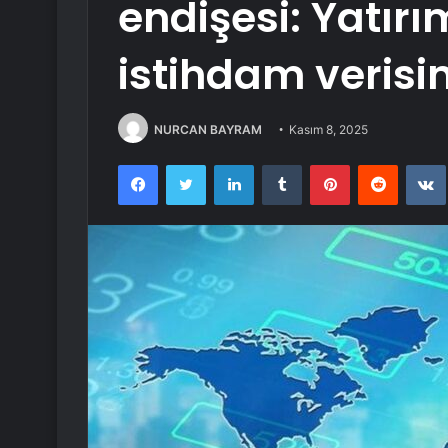
endişesi: Yatır
istihdam verisin
NURCAN BAYRAM
Kasım 8, 2025
Facebook
Twitter
LinkedIn
Tumblr
Pinterest
Reddit