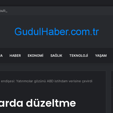
bul’da sır ölüm: 37 yaşındaki kadın savcının evinde ölü bulundu!
FA
HABER
EKONOMI
SAĞLIK
TEKNOLOJI
YAŞAM
endişesi: Yatırımcılar gözünü ABD istihdam verisine çevirdi
larda düzeltme