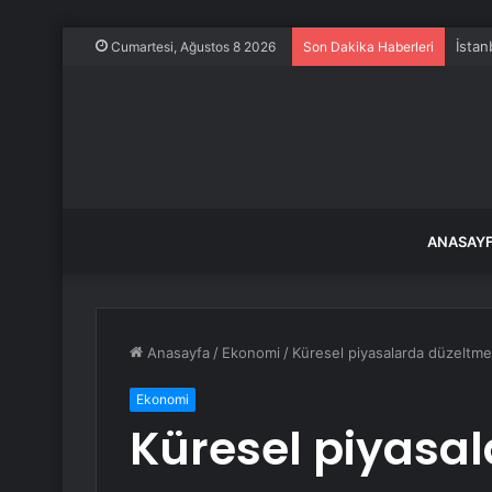
İstan
Cumartesi, Ağustos 8 2026
Son Dakika Haberleri
ANASAY
Anasayfa
/
Ekonomi
/
Küresel piyasalarda düzeltme 
Ekonomi
Küresel piyasa