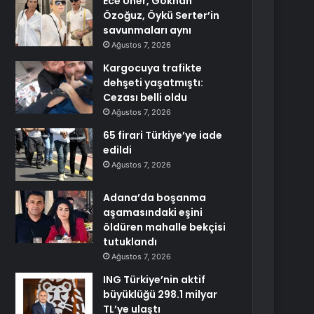
Ece Üner, Gökhan
Özoğuz, Öykü Serter’in
savunmaları aynı
Ağustos 7, 2026
Kargocuya trafikte
dehşeti yaşatmıştı:
Cezası belli oldu
Ağustos 7, 2026
65 firari Türkiye’ye iade
edildi
Ağustos 7, 2026
Adana’da boşanma
aşamasındaki eşini
öldüren mahalle bekçisi
tutuklandı
Ağustos 7, 2026
ING Türkiye’nin aktif
büyüklüğü 298.1 milyar
TL’ye ulaştı