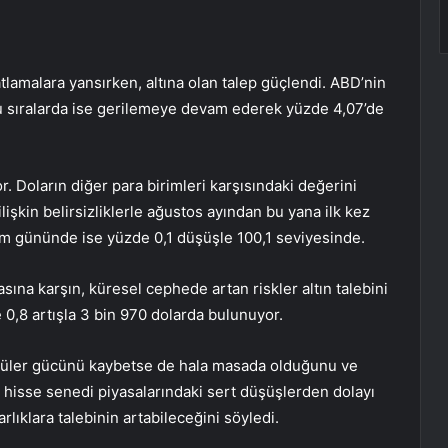
atlamalara yansırken, altına olan talep güçlendi. ABD’nin
, şu sıralarda ise gerilemeye devam ederek yüzde 4,07’de
 Doların diğer para birimleri karşısındaki değerini
lişkin belirsizliklerle ağustos ayından bu yana ilk kez
em gününde ise yüzde 0,1 düşüşle 100,1 seviyesinde.
masına karşın, küresel cephede artan riskler altın talebini
de 0,8 artışla 3 bin 970 dolarda bulunuyor.
ngörüler gücünü kaybetse de hala masada olduğunu ve
k, hisse senedi piyasalarındaki sert düşüşlerden dolayı
varlıklara talebinin artabileceğini söyledi.