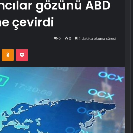
ımcılar gözünü ABD
e çevirdi
0
0
4 dakika okuma süresi
VKontakte
Odnoklassniki
Pocket