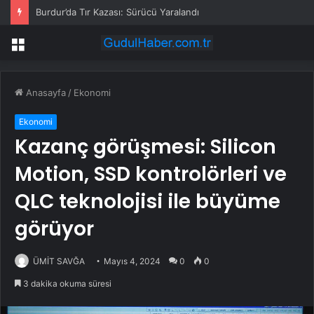
Burdur’da Tır Kazası: Sürücü Yaralandı
Menü
Anasayfa
/
Ekonomi
Ekonomi
Kazanç görüşmesi: Silicon
Motion, SSD kontrolörleri ve
QLC teknolojisi ile büyüme
görüyor
ÜMİT SAVĞA
Mayıs 4, 2024
0
0
3 dakika okuma süresi