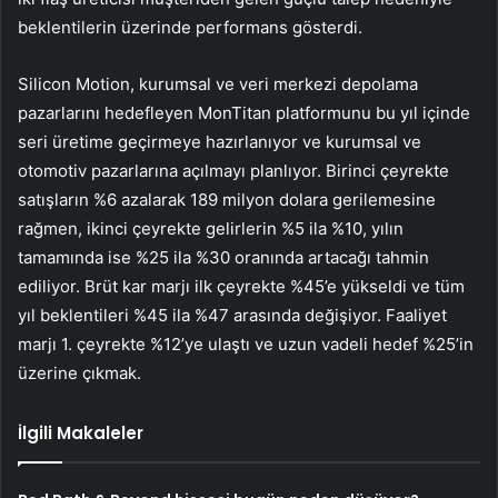
beklentilerin üzerinde performans gösterdi.
Silicon Motion, kurumsal ve veri merkezi depolama
pazarlarını hedefleyen MonTitan platformunu bu yıl içinde
seri üretime geçirmeye hazırlanıyor ve kurumsal ve
otomotiv pazarlarına açılmayı planlıyor. Birinci çeyrekte
satışların %6 azalarak 189 milyon dolara gerilemesine
rağmen, ikinci çeyrekte gelirlerin %5 ila %10, yılın
tamamında ise %25 ila %30 oranında artacağı tahmin
ediliyor. Brüt kar marjı ilk çeyrekte %45’e yükseldi ve tüm
yıl beklentileri %45 ila %47 arasında değişiyor. Faaliyet
marjı 1. çeyrekte %12’ye ulaştı ve uzun vadeli hedef %25’in
üzerine çıkmak.
İlgili Makaleler