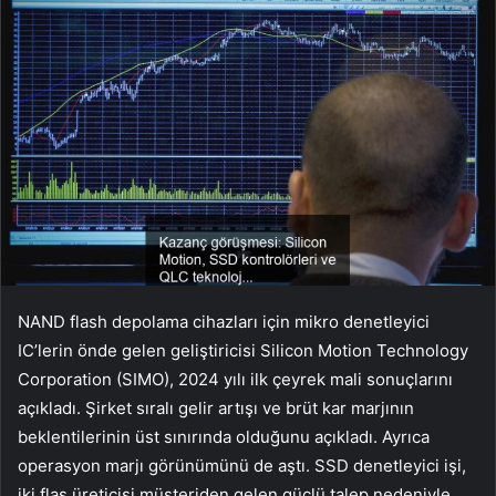
NAND flash depolama cihazları için mikro denetleyici
IC’lerin önde gelen geliştiricisi Silicon Motion Technology
Corporation (SIMO), 2024 yılı ilk çeyrek mali sonuçlarını
açıkladı. Şirket sıralı gelir artışı ve brüt kar marjının
beklentilerinin üst sınırında olduğunu açıkladı. Ayrıca
operasyon marjı görünümünü de aştı. SSD denetleyici işi,
iki flaş üreticisi müşteriden gelen güçlü talep nedeniyle