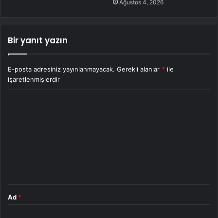
Ağustos 4, 2026
Bir yanıt yazın
E-posta adresiniz yayınlanmayacak.
Gerekli alanlar
*
ile
işaretlenmişlerdir
Y
o
r
u
m
*
Ad
*