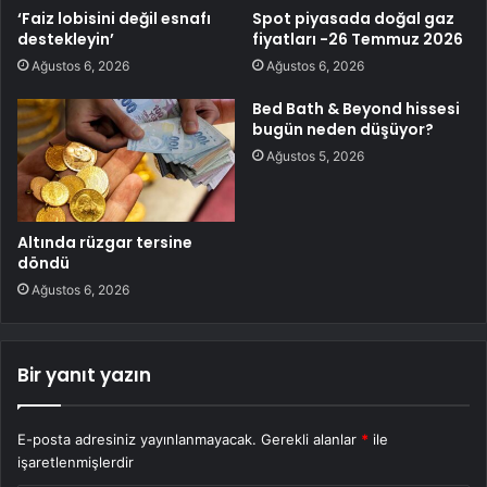
‘Faiz lobisini değil esnafı
Spot piyasada doğal gaz
destekleyin’
fiyatları -26 Temmuz 2026
Ağustos 6, 2026
Ağustos 6, 2026
Bed Bath & Beyond hissesi
bugün neden düşüyor?
Ağustos 5, 2026
Altında rüzgar tersine
döndü
Ağustos 6, 2026
Bir yanıt yazın
E-posta adresiniz yayınlanmayacak.
Gerekli alanlar
*
ile
işaretlenmişlerdir