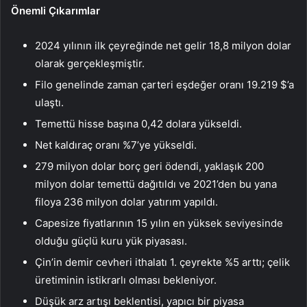
Önemli Çıkarımlar
2024 yılının ilk çeyreğinde net gelir 18,8 milyon dolar
olarak gerçekleşmiştir.
Filo genelinde zaman çarteri eşdeğer oranı 19.219 $’a
ulaştı.
Temettü hisse başına 0,42 dolara yükseldi.
Net kaldıraç oranı %7’ye yükseldi.
279 milyon dolar borç geri ödendi, yaklaşık 200
milyon dolar temettü dağıtıldı ve 2021’den bu yana
filoya 236 milyon dolar yatırım yapıldı.
Capesize fiyatlarının 15 yılın en yüksek seviyesinde
olduğu güçlü kuru yük piyasası.
Çin’in demir cevheri ithalatı 1. çeyrekte %5 arttı; çelik
üretiminin istikrarlı olması bekleniyor.
Düşük arz artışı beklentisi, yapıcı bir piyasa