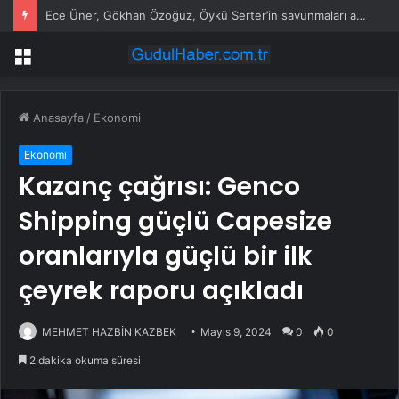
Ece Üner, Gökhan Özoğuz, Öykü Serter’in savunmaları aynı
Menü
Anasayfa
/
Ekonomi
Ekonomi
Kazanç çağrısı: Genco
Shipping güçlü Capesize
oranlarıyla güçlü bir ilk
çeyrek raporu açıkladı
MEHMET HAZBİN KAZBEK
Mayıs 9, 2024
0
0
2 dakika okuma süresi