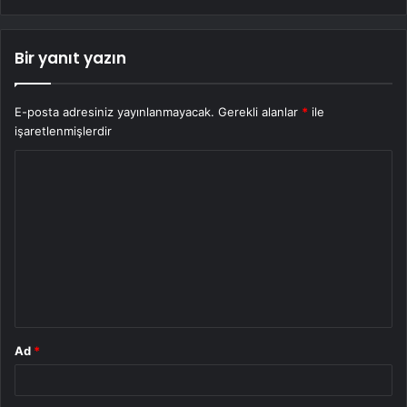
Bir yanıt yazın
E-posta adresiniz yayınlanmayacak.
Gerekli alanlar
*
ile
işaretlenmişlerdir
Y
o
r
u
m
*
Ad
*