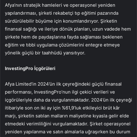
Afya’nın stratejik hamleleri ve operasyonel yeniden
yapılandırması, şirketi rekabetçi tıp eğitimi pazarında
sürdürülebilir büyüme için konumlandırıyor. Şirketin
finansal sağlığı ve ileriye dönük planları, uzun vadede hem
şirkete hem de paydaşlarına fayda sağlaması beklenen
eğitim ve tıbbi uygulama çözümlerini entegre etmeye
yönelik güçlü bir taahhüdü yansıtıyor.
InvestingPro İçgörüleri
Afya Limited’in 2024’ün ilk çeyreğindeki güçlü finansal
performansı, InvestingPro’nun ilgi çekici verileri ve
içgörüleriyle daha da vurgulanmaktadır. 2024’ün ilk çeyreği
itibariyle son on iki ay için %61,9’luk etkileyici brüt kâr
marjı, şirketin satılan malların maliyetine kıyasla gelir elde
etmedeki verimliliğini vurgulamaktadır. Şirket operasyonel
yeniden yapılanma ve satın almalarla uğraşırken bu durum