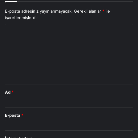
E-posta adresiniz yayınlanmayacak.
Gerekli alanlar
*
ile
işaretlenmişlerdir
Y
o
r
u
m
*
Ad
*
E-posta
*