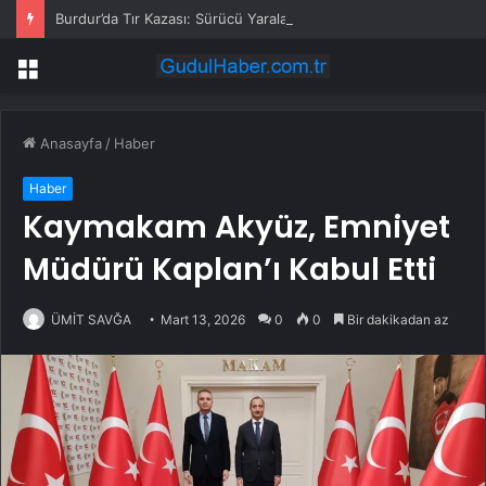
Burdur’da Tır Kazası: Sürücü Yaralandı
Menü
Anasayfa
/
Haber
Haber
Kaymakam Akyüz, Emniyet
Müdürü Kaplan’ı Kabul Etti
ÜMİT SAVĞA
Mart 13, 2026
0
0
Bir dakikadan az