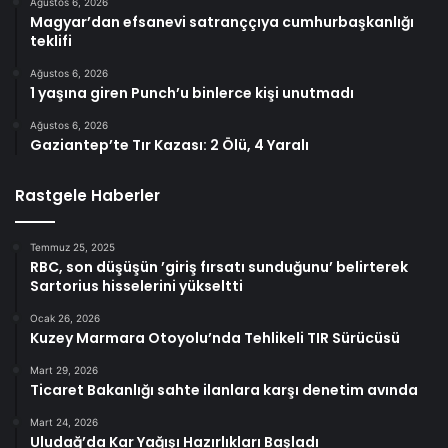
Ağustos 6, 2026
Magyar’dan efsanevi satranççıya cumhurbaşkanlığı
teklifi
Ağustos 6, 2026
1 yaşına giren Punch’u binlerce kişi unutmadı
Ağustos 6, 2026
Gaziantep’te Tır Kazası: 2 Ölü, 4 Yaralı
Rastgele Haberler
Temmuz 25, 2025
RBC, son düşüşün ’giriş fırsatı sunduğunu’ belirterek
Sartorius hisselerini yükseltti
Ocak 26, 2026
Kuzey Marmara Otoyolu’nda Tehlikeli TIR Sürücüsü
Mart 29, 2026
Ticaret Bakanlığı sahte ilanlara karşı denetim avında
Mart 24, 2026
Uludağ’da Kar Yağışı Hazırlıkları Başladı