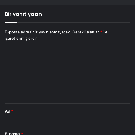
Bir yanıt yazın
E-posta adresiniz yayınlanmayacak.
Gerekli alanlar
*
ile
işaretlenmişlerdir
Y
o
r
u
m
*
Ad
*
E-posta
*