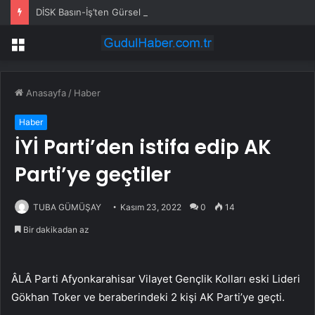
DİSK Basın-İş’ten Gürsel Tekin’e Tepki: Basın Özgürlüğünü Hedef Alan Yaklaşımı Kınıyoruz
Menü
Anasayfa
/
Haber
Haber
İYİ Parti’den istifa edip AK
Parti’ye geçtiler
TUBA GÜMÜŞAY
Kasım 23, 2022
0
14
Bir dakikadan az
ÂLÂ Parti Afyonkarahisar Vilayet Gençlik Kolları eski Lideri
Gökhan Toker ve beraberindeki 2 kişi AK Parti’ye geçti.