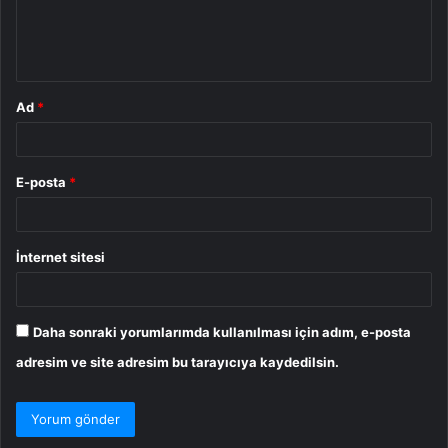
m
*
Ad
*
E-posta
*
İnternet sitesi
Daha sonraki yorumlarımda kullanılması için adım, e-posta
adresim ve site adresim bu tarayıcıya kaydedilsin.