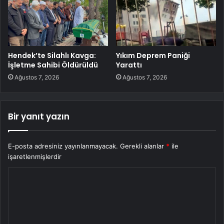
Hendek’te Silahlı Kavga:
Yıkım Deprem Paniği
İşletme Sahibi Öldürüldü
Yarattı
Ağustos 7, 2026
Ağustos 7, 2026
Bir yanıt yazın
E-posta adresiniz yayınlanmayacak.
Gerekli alanlar
*
ile
işaretlenmişlerdir
Y
o
r
u