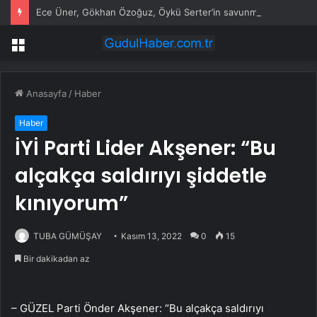
Ece Üner, Gökhan Özoğuz, Öykü Serter’in savunmaları aynı
Menü
Anasayfa
/
Haber
Haber
İYİ Parti Lider Akşener: “Bu
alçakça saldırıyı şiddetle
kınıyorum”
TUBA GÜMÜŞAY
Kasım 13, 2022
0
15
Bir dakikadan az
– GÜZEL Parti Önder Akşener: “Bu alçakça saldırıyı