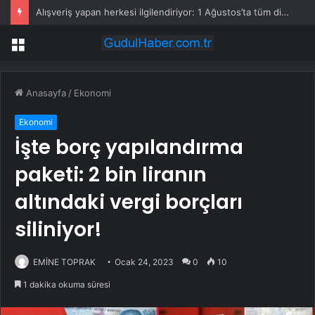
Alışveriş yapan herkesi ilgilendiriyor: 1 Ağustos’ta tüm dijital kurallar değişiyor
Menü
Anasayfa
/
Ekonomi
Ekonomi
İşte borç yapılandırma
paketi: 2 bin liranın
altındaki vergi borçları
siliniyor!
EMİNE TOPRAK
Ocak 24, 2023
0
10
1 dakika okuma süresi