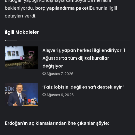
Erdoğan yaptığı konuşmayla kamuoyunda merakla
bekleniyordu.
borç yapılandırma paketi
Bununla ilgili
detayları verdi.
İlgili Makaleler
Alışveriş yapan herkesi ilgilendiriyor: 1
Ağustos’ta tüm dijital kurallar
değişiyor
Ağustos 7, 2026
‘Faiz lobisini değil esnafı destekleyin’
Ağustos 6, 2026
Erdoğan’ın açıklamalarından öne çıkanlar şöyle: