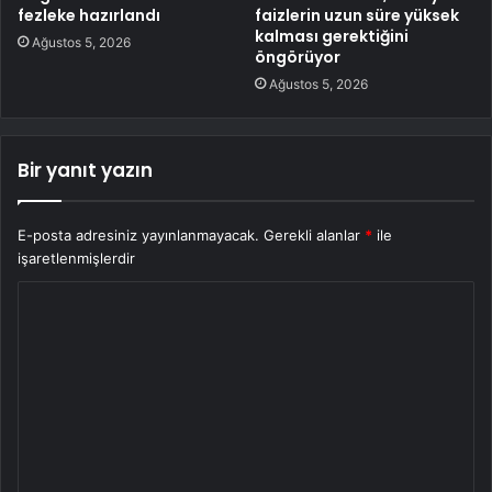
fezleke hazırlandı
faizlerin uzun süre yüksek
kalması gerektiğini
Ağustos 5, 2026
öngörüyor
Ağustos 5, 2026
Bir yanıt yazın
E-posta adresiniz yayınlanmayacak.
Gerekli alanlar
*
ile
işaretlenmişlerdir
Y
o
r
u
m
*