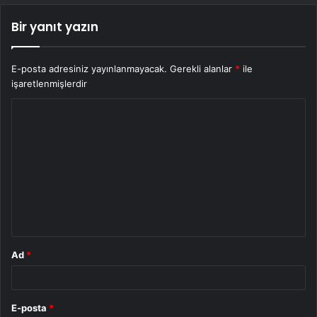
Bir yanıt yazın
E-posta adresiniz yayınlanmayacak.
Gerekli alanlar
*
ile
işaretlenmişlerdir
Y
o
r
u
m
*
Ad
*
E-posta
*