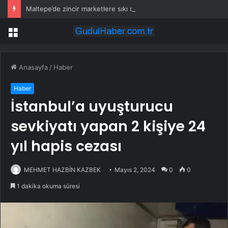
Maltepe’de zincir marketlere sıkı denetim
Menü
Anasayfa
/
Haber
Haber
İstanbul’a uyuşturucu
sevkiyatı yapan 2 kişiye 24
yıl hapis cezası
MEHMET HAZBİN KAZBEK
Mayıs 2, 2024
0
0
1 dakika okuma süresi