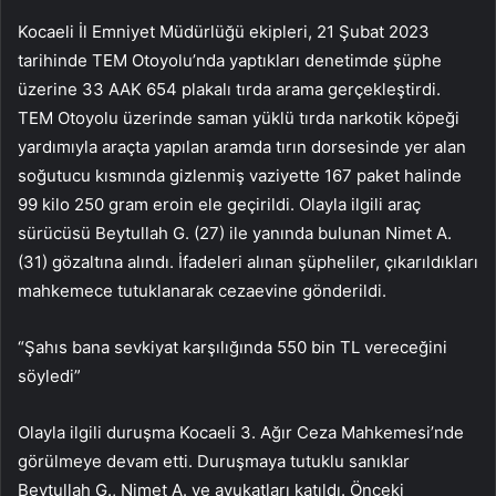
Kocaeli İl Emniyet Müdürlüğü ekipleri, 21 Şubat 2023
tarihinde TEM Otoyolu’nda yaptıkları denetimde şüphe
üzerine 33 AAK 654 plakalı tırda arama gerçekleştirdi.
TEM Otoyolu üzerinde saman yüklü tırda narkotik köpeği
yardımıyla araçta yapılan aramda tırın dorsesinde yer alan
soğutucu kısmında gizlenmiş vaziyette 167 paket halinde
99 kilo 250 gram eroin ele geçirildi. Olayla ilgili araç
sürücüsü Beytullah G. (27) ile yanında bulunan Nimet A.
(31) gözaltına alındı. İfadeleri alınan şüpheliler, çıkarıldıkları
mahkemece tutuklanarak cezaevine gönderildi.
“Şahıs bana sevkiyat karşılığında 550 bin TL vereceğini
söyledi”
Olayla ilgili duruşma Kocaeli 3. Ağır Ceza Mahkemesi’nde
görülmeye devam etti. Duruşmaya tutuklu sanıklar
Beytullah G., Nimet A. ve avukatları katıldı. Önceki