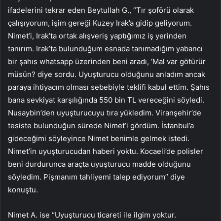
ifadelerini tekrar eden Beytullah G., “Tır şoförü olarak
çalışıyorum, işim gereği Kuzey Irak’a gidip geliyorum.
Nimet’i, Irak’ta ortak alışveriş yaptığımız iş yerinden
tanırım. Irak’ta bulunduğum esnada tanımadığım yabancı
bir şahıs whatsapp üzerinden beni aradı, ‘Mal var götürür
müsün? diye sordu. Uyuşturucu olduğunu anladım ancak
paraya ihtiyacım olması sebebiyle teklifi kabul ettim. Şahıs
bana sevkiyat karşılığında 550 bin TL vereceğini söyledi.
Nusaybin’den uyuşturucuyu tıra yükledim. Viranşehir’de
tesiste bulunduğun sürede Nimet’i gördüm. İstanbul’a
gideceğimi söyleyince Nimet benimle gelmek istedi.
Nimet’in uyuşturucudan haberi yoktu. Kocaeli’de polisler
beni durdurunca araçta uyuşturucu madde olduğunu
söyledim. Pişmanım tahliyemi talep ediyorum” diye
konuştu.
Nimet A. ise “Uyuşturucu ticareti ile ilgim yoktur.