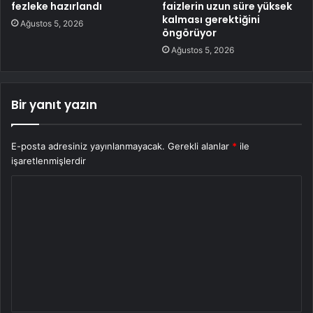
fezleke hazırlandı
faizlerin uzun süre yüksek
kalması gerektiğini
Ağustos 5, 2026
öngörüyor
Ağustos 5, 2026
Bir yanıt yazın
E-posta adresiniz yayınlanmayacak.
Gerekli alanlar
*
ile
işaretlenmişlerdir
Y
o
r
u
m
*