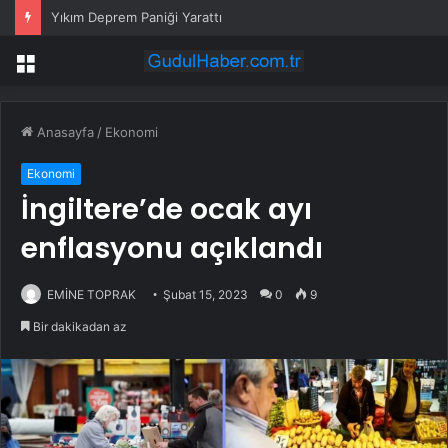
Yıkım Deprem Paniği Yarattı
Menü
Anasayfa
/
Ekonomi
Ekonomi
İngiltere’de ocak ayı
enflasyonu açıklandı
EMİNE TOPRAK
Şubat 15, 2023
0
9
Bir dakikadan az