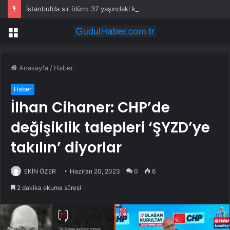
İstanbul’da sır ölüm: 37 yaşındaki kadın savcının evinde ölü bulundu!
Menü
Anasayfa
/
Haber
Haber
İlhan Cihaner: CHP’de
değişiklik talepleri ‘ŞYZD’ye
takılın’ diyorlar
EKİN ÖZER
Haziran 20, 2023
0
6
2 dakika okuma süresi