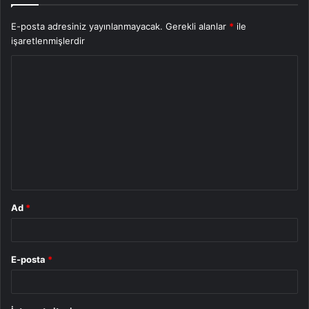
E-posta adresiniz yayınlanmayacak.
Gerekli alanlar
*
ile
işaretlenmişlerdir
Y
o
r
u
m
*
Ad
*
E-posta
*