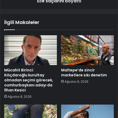
Ece saçlarını boyattı
İlgili Makaleler
Mücahit Birinci:
Maltepe’de zincir
Kılıçdaroğlu kurultay
marketlere sıkı denetim
olmadan seçimi görecek,
Ağustos 8, 2026
cumhurbaşkanı adayı da
İlhan Kesici
Ağustos 8, 2026