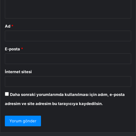
m
*
Ad
*
E-posta
*
İnternet sitesi
Daha sonraki yorumlarımda kullanılması için adım, e-posta
adresim ve site adresim bu tarayıcıya kaydedilsin.