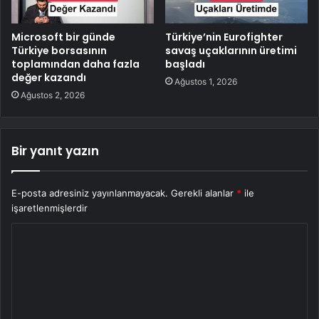
Microsoft bir günde
Türkiye’nin Eurofighter
Türkiye borsasının
savaş uçaklarının üretimi
toplamından daha fazla
başladı
değer kazandı
Ağustos 1, 2026
Ağustos 2, 2026
Bir yanıt yazın
E-posta adresiniz yayınlanmayacak.
Gerekli alanlar
*
ile
işaretlenmişlerdir
Y
o
r
u