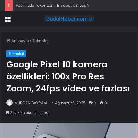
Fabrikada rekor zam: En düşük maaş 153 bin TL’ye çıktı, işçiler halay çekerek kutladı
Menü
Anasayfa
/
Teknoloji
Teknoloji
Google Pixel 10 kamera
özellikleri: 100x Pro Res
Zoom, 24fps video ve fazlası
NURCAN BAYRAM
Ağustos 23, 2025
0
0
2 dakika okuma süresi