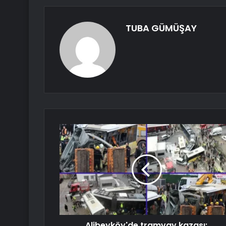
TUBA GÜMÜŞAY
Alibeyköy'de tramvay kazası;