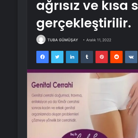
ağrısız ve kısa
gerçekleştirilir.
TUBA GÜMÜŞAY
Aralık 11, 2022
Facebook
Twitter
LinkedIn
Tumblr
Pinterest
Reddit