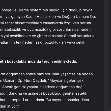
 bölge ve üreme sisteminin sağlığı için değil, bireyde
ğını vurgulayan Kadın Hastalıkları ve Doğum Uzmanı Op.
erini rahat hissetmedikleri zamanlarda özgüven sorunu
el isteksizlik ve uyumsuzluk gibi sorunlara da neden
ra yol açabilmekte ve çiftler arasında önemli sorunlara
atlarının tek nedeni şekil bozuklukları veya şekil
tri bozukluklarında da tercih edilmektedir.
arın doğumdan sonra bazı sorunlar yaşamasına neden
ğum Uzmanı Op. Nuri Ceydeli, “Meydana gelen şekil
ir. Ancak genital yapıların sadece doğumdan değil
r. Sarkma ve asimetri bozukluğu genital estetik
ilme sebepleri arasındadır. Bu sayede insanlar daha
ım atıyor.”