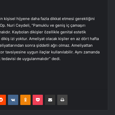
n kişisel hijyene daha fazla dikkat etmesi gerektiğini
Op. Nuri Ceydeli, “Pamuklu ve geniş iç çamaşırı
ıdır. Kaybolan dikişler özellikle genital estetik
kiş izi yoktur. Ameliyat olacak kişiler en az dört hafta
meliyatlarından sonra şiddetli ağrı olmaz. Ameliyattan
tor tavsiyesine uygun ilaçlar kullanılabilir. Aynı zamanda
tedavisi de uygulanmalıdır” dedi.
erest
Reddit
VKontakte
Odnoklassniki
Pocket
E-Posta ile paylaş
Yazdır