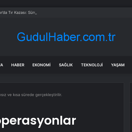
r’da Tır Kazası: Sürücü Yaralandı
FA
HABER
EKONOMI
SAĞLIK
TEKNOLOJI
YAŞAM
sız ve kısa sürede gerçekleştirilir.
 operasyonlar