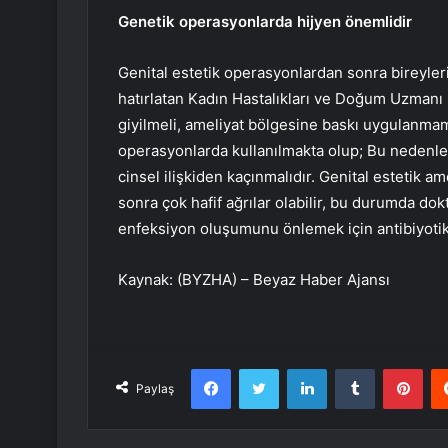
Genetik operasyonlarda hijyen önemlidir
Genital estetik operasyonlardan sonra bireyleri
hatırlatan Kadın Hastalıkları ve Doğum Uzmanı 
giyilmeli, ameliyat bölgesine baskı uygulanmamal
operasyonlarda kullanılmakta olup; Bu nedenle di
cinsel ilişkiden kaçınmalıdır. Genital estetik a
sonra çok hafif ağrılar olabilir, bu durumda dok
enfeksiyon oluşumunu önlemek için antibiyotik 
Kaynak: (BYZHA) – Beyaz Haber Ajansı
Facebook
Twitter
LinkedIn
Tumblr
Pint
Paylaş