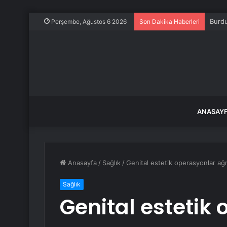
Burdu
Perşembe, Ağustos 6 2026
Son Dakika Haberleri
ANASAY
Anasayfa
/
Sağlık
/
Genital estetik operasyonlar ağrı
Sağlık
Genital estetik