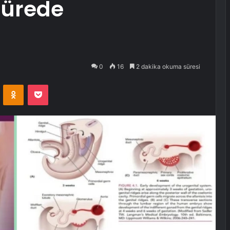
 sürede
0
16
2 dakika okuma süresi
VKontakte
Odnoklassniki
Pocket