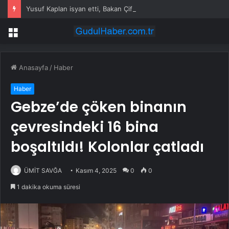
Yusuf Kaplan isyan etti, Bakan Çiftçi “İlgileneceğim Hocam” diyerek müdahale etti
Menü
Anasayfa
/
Haber
Haber
Gebze’de çöken binanın
çevresindeki 16 bina
boşaltıldı! Kolonlar çatladı
ÜMİT SAVĞA
Kasım 4, 2025
0
0
1 dakika okuma süresi