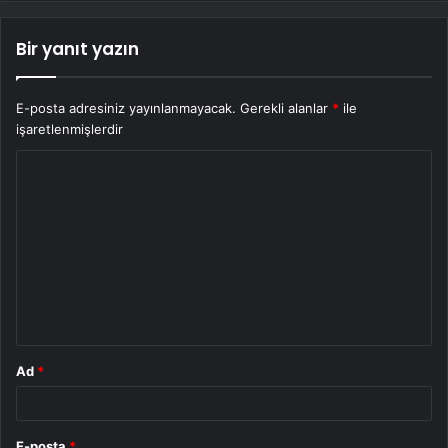
Bir yanıt yazın
E-posta adresiniz yayınlanmayacak.
Gerekli alanlar
*
ile
işaretlenmişlerdir
Y
o
r
u
m
*
Ad
*
E-posta
*