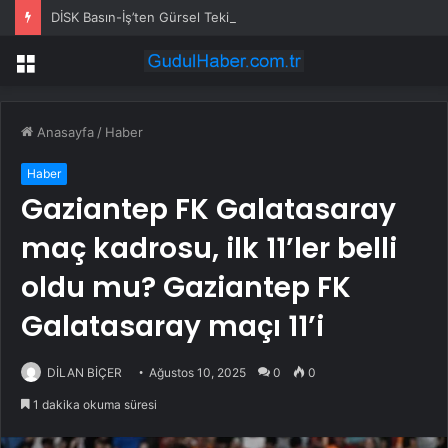
DİSK Basın-İş’ten Gürsel Tekin’e Tepki: Basın Özgürlüğünü Hedef Alan Yaklaşımı Kınıyoruz
Menü
Anasayfa
/
Haber
Haber
Gaziantep FK Galatasaray
maç kadrosu, ilk 11’ler belli
oldu mu? Gaziantep FK
Galatasaray maçı 11’i
DİLAN BİÇER
Ağustos 10, 2025
0
0
1 dakika okuma süresi