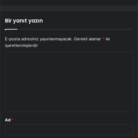
Bir yanıt yazın
E-posta adresiniz yayınlanmayacak.
Gerekli alanlar
*
ile
işaretlenmişlerdir
Y
o
r
u
m
*
Ad
*