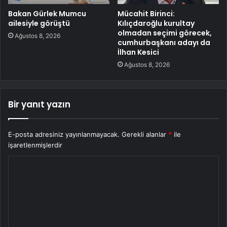
Bakan Gürlek Mumcu
Mücahit Birinci:
ailesiyle görüştü
Kılıçdaroğlu kurultay
olmadan seçimi görecek,
Ağustos 8, 2026
cumhurbaşkanı adayı da
İlhan Kesici
Ağustos 8, 2026
Bir yanıt yazın
E-posta adresiniz yayınlanmayacak.
Gerekli alanlar
*
ile
işaretlenmişlerdir
Y
o
r
u
m