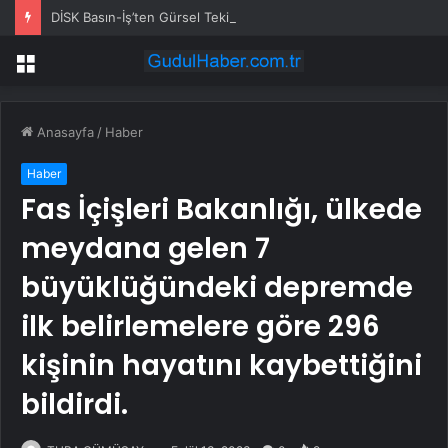
DİSK Basın-İş’ten Gürsel Tekin’e Tepki: Basın Özgürlüğünü Hedef Alan Yaklaşımı Kınıyoruz
Menü
Anasayfa
/
Haber
Haber
Fas İçişleri Bakanlığı, ülkede
meydana gelen 7
büyüklüğündeki depremde
ilk belirlemelere göre 296
kişinin hayatını kaybettiğini
bildirdi.