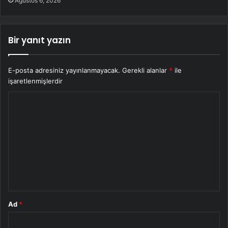
Ağustos 6, 2026
Bir yanıt yazın
E-posta adresiniz yayınlanmayacak.
Gerekli alanlar
*
ile
işaretlenmişlerdir
Y
o
r
u
m
*
Ad
*