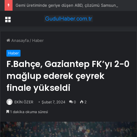
Gemi üretiminde geriye düşen ABD, çözümü Samsung’da buldu
Menü
Anasayfa
/
Haber
Haber
F.Bahçe, Gaziantep FK’yı 2-0
mağlup ederek çeyrek
finale yükseldi
EKİN ÖZER
Şubat 7, 2024
0
2
1 dakika okuma süresi