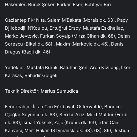
Hakemler: Burak Şeker, Furkan Eser, Bahtiyar Biri
Gaziantep FK: Nita, Salem M’Bakata (Morais dk. 63), Papy
Djilobodji, N’Koulou, Ertuğrul Ersoy, Mustafa Eskihellaç,
Marko Jevtovic, Furkan Soyalp (Mirza Cihan dk. 68), Deian
Sorescu (Bikel dk. 68) , Maxim (Markovic dk. 46), Denis
Dragus (Badji dk. 46)
Yedekler: Mustafa Burak, Batuhan Şen, Arda Kızıldağ, İlker
Karakaş, Bahadır Gölgeli
Teknik Direktör: Marius Sumudica
Fenerbahçe: İrfan Can Eğribayat, Osterwolde, Bonucci
(Çağlar Söyüncü dk. 63), Serdar Aziz, Mert Müldür (Ferdi
dk. 63), İsmail Yüksek, Zajc (Krunic dk. 63), İrfan Can
Kahveci, Mert Hakan (Szymanski dk. 63). 63). 86), Joshua