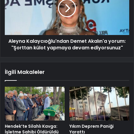
Aleyna Kalaycıoğlu'ndan Demet Akalın'a yorum:
"Şorttan külot yapmaya devam ediyorsunuz"
İlgili Makaleler
Hendek’te Silahlı Kavga:
Yıkım Deprem Paniği
İşletme Sahibi Öldürüldü
Yarattı