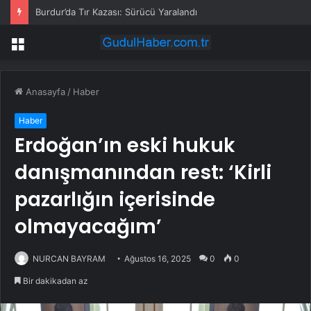
Burdur’da Tır Kazası: Sürücü Yaralandı
Menü
Anasayfa
/
Haber
Haber
Erdoğan’ın eski hukuk
danışmanından rest: ‘Kirli
pazarlığın içerisinde
olmayacağım’
NURCAN BAYRAM
Ağustos 16, 2025
0
0
Bir dakikadan az