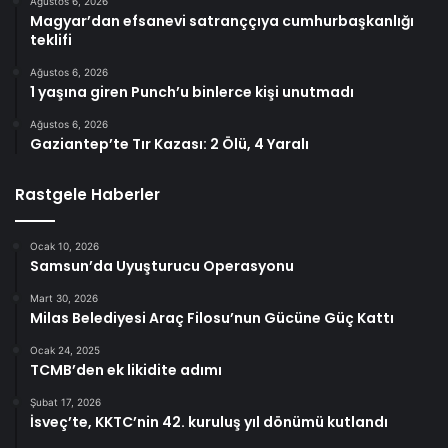
Ağustos 6, 2026
Magyar’dan efsanevi satranççıya cumhurbaşkanlığı
teklifi
Ağustos 6, 2026
1 yaşına giren Punch’u binlerce kişi unutmadı
Ağustos 6, 2026
Gaziantep’te Tır Kazası: 2 Ölü, 4 Yaralı
Rastgele Haberler
Ocak 10, 2026
Samsun’da Uyuşturucu Operasyonu
Mart 30, 2026
Milas Belediyesi Araç Filosu’nun Gücüne Güç Kattı
Ocak 24, 2025
TCMB’den ek likidite adımı
Şubat 17, 2026
İsveç’te, KKTC’nin 42. kuruluş yıl dönümü kutlandı