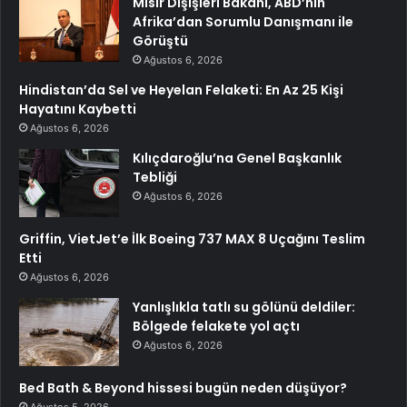
Mısır Dışişleri Bakanı, ABD’nin
Afrika’dan Sorumlu Danışmanı ile
Görüştü
Ağustos 6, 2026
Hindistan’da Sel ve Heyelan Felaketi: En Az 25 Kişi
Hayatını Kaybetti
Ağustos 6, 2026
Kılıçdaroğlu’na Genel Başkanlık
Tebliği
Ağustos 6, 2026
Griffin, VietJet’e İlk Boeing 737 MAX 8 Uçağını Teslim
Etti
Ağustos 6, 2026
Yanlışlıkla tatlı su gölünü deldiler:
Bölgede felakete yol açtı
Ağustos 6, 2026
Bed Bath & Beyond hissesi bugün neden düşüyor?
Ağustos 5, 2026