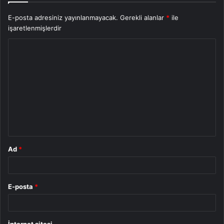
E-posta adresiniz yayınlanmayacak.
Gerekli alanlar
*
ile
işaretlenmişlerdir
Y
o
r
u
m
*
Ad
*
E-posta
*
İnternet sitesi